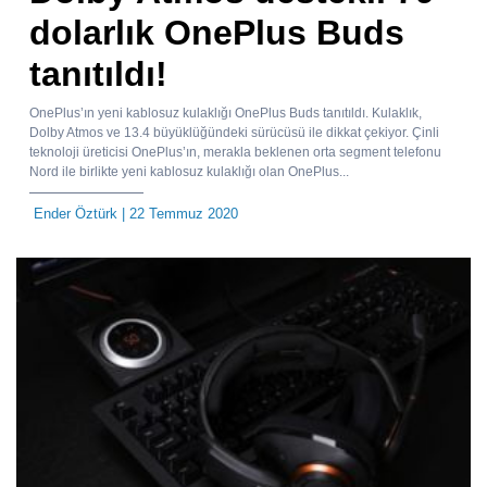
dolarlık OnePlus Buds
tanıtıldı!
OnePlus’ın yeni kablosuz kulaklığı OnePlus Buds tanıtıldı. Kulaklık,
Dolby Atmos ve 13.4 büyüklüğündeki sürücüsü ile dikkat çekiyor. Çinli
teknoloji üreticisi OnePlus’ın, merakla beklenen orta segment telefonu
Nord ile birlikte yeni kablosuz kulaklığı olan OnePlus...
Ender Öztürk
| 22 Temmuz 2020