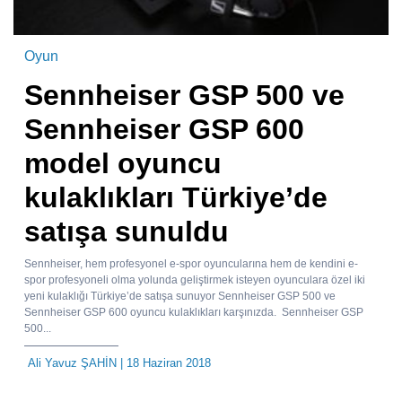
Oyun
Sennheiser GSP 500 ve
Sennheiser GSP 600
model oyuncu
kulaklıkları Türkiye’de
satışa sunuldu
Sennheiser, hem profesyonel e-spor oyuncularına hem de kendini e-
spor profesyoneli olma yolunda geliştirmek isteyen oyunculara özel iki
yeni kulaklığı Türkiye’de satışa sunuyor Sennheiser GSP 500 ve
Sennheiser GSP 600 oyuncu kulaklıkları karşınızda. Sennheiser GSP
500...
Ali Yavuz ŞAHİN
| 18 Haziran 2018