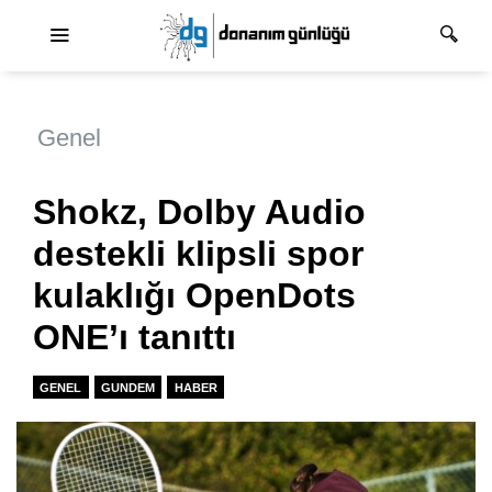
Ana dolaşım
Genel
Shokz, Dolby Audio
destekli klipsli spor
kulaklığı OpenDots
ONE’ı tanıttı
GENEL
GUNDEM
HABER