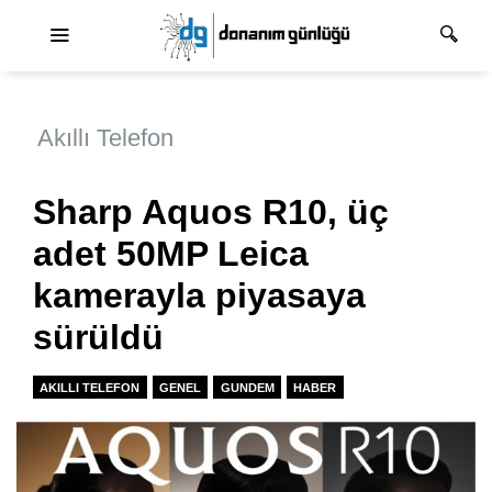
Ana dolaşım
Akıllı Telefon
Sharp Aquos R10, üç
adet 50MP Leica
kamerayla piyasaya
sürüldü
AKILLI TELEFON
GENEL
GUNDEM
HABER