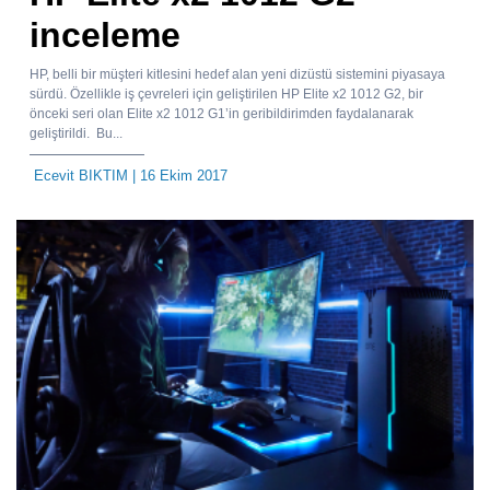
inceleme
HP, belli bir müşteri kitlesini hedef alan yeni dizüstü sistemini piyasaya
sürdü. Özellikle iş çevreleri için geliştirilen HP Elite x2 1012 G2, bir
önceki seri olan Elite x2 1012 G1’in geribildirimden faydalanarak
geliştirildi. Bu...
Ecevit BIKTIM
| 16 Ekim 2017