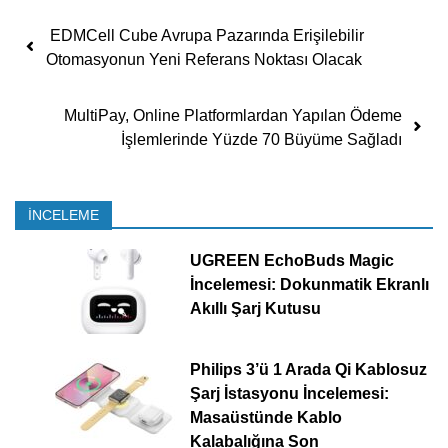
Yazı dolaşımı
EDMCell Cube Avrupa Pazarında Erişilebilir
Otomasyonun Yeni Referans Noktası Olacak
MultiPay, Online Platformlardan Yapılan Ödeme
İşlemlerinde Yüzde 70 Büyüme Sağladı
İNCELEME
UGREEN EchoBuds Magic
İncelemesi: Dokunmatik Ekranlı
Akıllı Şarj Kutusu
Philips 3’ü 1 Arada Qi Kablosuz
Şarj İstasyonu İncelemesi:
Masaüstünde Kablo
Kalabalığına Son