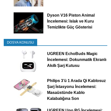
Dyson V16 Piston Animal
İncelemesi: Islak ve Kuru
Temizlikte Güç Gösterisi
DOSYA KONUSU
UGREEN EchoBuds Magic
İncelemesi: Dokunmatik Ekranlı
Akıllı Şarj Kutusu
Philips 3’ü 1 Arada Qi Kablosuz
Şarj İstasyonu İncelemesi:
Masaüstünde Kablo
Kalabalığına Son
UGREEN Uno RG İncelemesi: