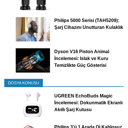
Philips 5000 Serisi (TAH5209):
Şarj Cihazını Unutturan Kulaklık
Dyson V16 Piston Animal
İncelemesi: Islak ve Kuru
Temizlikte Güç Gösterisi
DOSYA KONUSU
UGREEN EchoBuds Magic
İncelemesi: Dokunmatik Ekranlı
Akıllı Şarj Kutusu
Philips 3’ü 1 Arada Qi Kablosuz