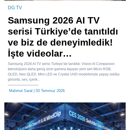
DG TV
Samsung 2026 AI TV
serisi Türkiye’de tanıtıldı
ve biz de deneyimledik!
İşte videolar…
Samsung 2026 AI TV serisi Türkiye’de tanıtıldı. Vision AI Companion
teknolojisini daha geniş ürün gamına taşıyan yeni seri Micro RGB,
OLED, Neo QLED, Mini LED ve Crystal UHD modelleriyle yapay zekâyı
görüntü, ses, içerik...
Mahmut Saral
| 03 Temmuz 2026