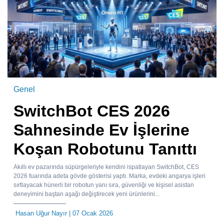
Genel
SwitchBot CES 2026
Sahnesinde Ev İşlerine
Koşan Robotunu Tanıttı
Akıllı ev pazarında süpürgeleriyle kendini ispatlayan SwitchBot, CES
2026 fuarında adeta gövde gösterisi yaptı. Marka, evdeki angarya işleri
sırtlayacak hünerli bir robotun yanı sıra, güvenliği ve kişisel asistan
deneyimini baştan aşağı değiştirecek yeni ürünlerini...
Hasan Uğur Nayır
| 07 Ocak 2026