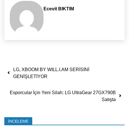
Ecevit BIKTIM
Yazı dolaşımı
LG, XBOOM BY WILL.I.AM SERİSİNİ
GENİŞLETİYOR
Esporcular İçin Yeni Silah: LG UltraGear 27GX790B
Satışta
İNCELEME