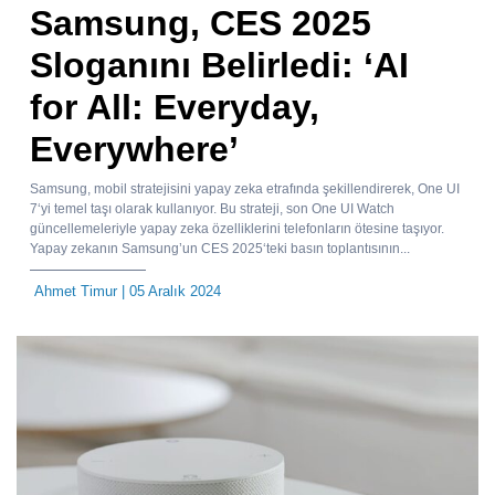
Samsung, CES 2025
Sloganını Belirledi: ‘AI
for All: Everyday,
Everywhere’
Samsung, mobil stratejisini yapay zeka etrafında şekillendirerek, One UI
7‘yi temel taşı olarak kullanıyor. Bu strateji, son One UI Watch
güncellemeleriyle yapay zeka özelliklerini telefonların ötesine taşıyor.
Yapay zekanın Samsung’un CES 2025‘teki basın toplantısının...
Ahmet Timur
| 05 Aralık 2024