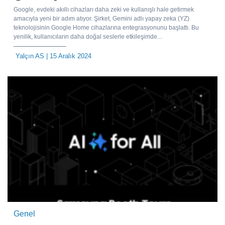
Google, evdeki akıllı cihazları daha zeki ve kullanışlı hale getirmek
amacıyla yeni bir adım atıyor. Şirket, Gemini adlı yapay zeka (YZ)
teknolojisinin Google Home cihazlarına entegrasyonunu başlattı. Bu
yenilik, kullanıcıların daha doğal seslerle etkileşimde...
Yalçın AS
| 15 Aralık 2024
Genel