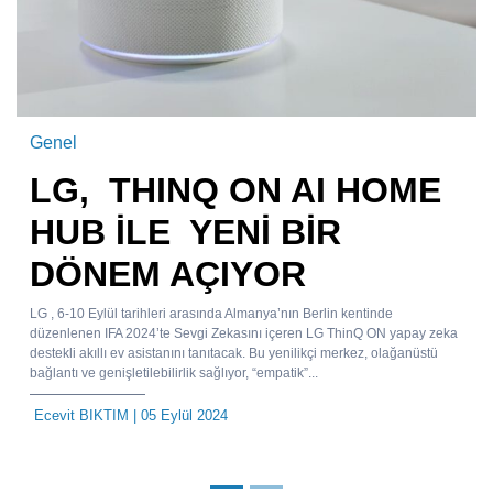
Genel
LG, THINQ ON AI HOME
HUB İLE YENİ BİR
DÖNEM AÇIYOR
LG , 6-10 Eylül tarihleri ​​arasında Almanya’nın Berlin kentinde
düzenlenen IFA 2024’te Sevgi Zekasını içeren LG ThinQ ON yapay zeka
destekli akıllı ev asistanını tanıtacak. Bu yenilikçi merkez, olağanüstü
bağlantı ve genişletilebilirlik sağlıyor, “empatik”...
Ecevit BIKTIM
| 05 Eylül 2024