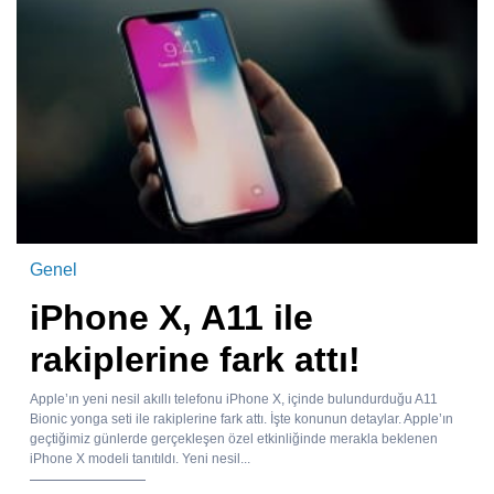
Genel
iPhone X, A11 ile
rakiplerine fark attı!
Apple’ın yeni nesil akıllı telefonu iPhone X, içinde bulundurduğu A11
Bionic yonga seti ile rakiplerine fark attı. İşte konunun detaylar. Apple’ın
geçtiğimiz günlerde gerçekleşen özel etkinliğinde merakla beklenen
iPhone X modeli tanıtıldı. Yeni nesil...