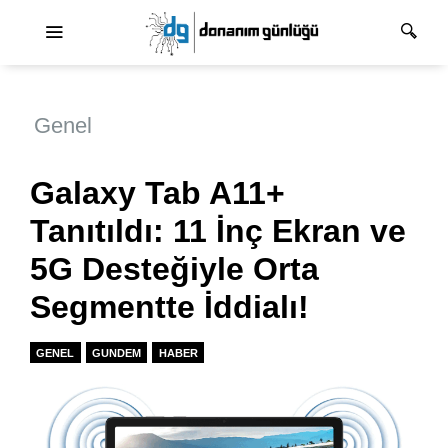
Ana dolaşım
Genel
Galaxy Tab A11+
Tanıtıldı: 11 İnç Ekran ve
5G Desteğiyle Orta
Segmentte İddialı!
GENEL
GUNDEM
HABER