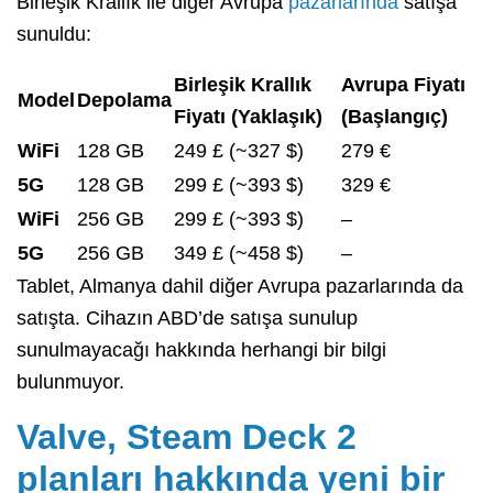
Birleşik Krallık ile diğer Avrupa
pazarlarında
satışa
sunuldu:
Birleşik Krallık
Avrupa Fiyatı
Model
Depolama
Fiyatı (Yaklaşık)
(Başlangıç)
WiFi
128 GB
249 £ (~327 $)
279 €
5G
128 GB
299 £ (~393 $)
329 €
WiFi
256 GB
299 £ (~393 $)
–
5G
256 GB
349 £ (~458 $)
–
Tablet, Almanya dahil diğer Avrupa pazarlarında da
satışta. Cihazın ABD’de satışa sunulup
sunulmayacağı hakkında herhangi bir bilgi
bulunmuyor.
Valve, Steam Deck 2
planları hakkında yeni bir