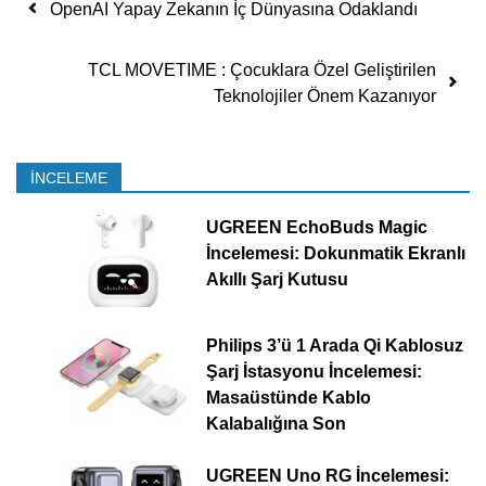
Yazı dolaşımı
OpenAI Yapay Zekanın İç Dünyasına Odaklandı
TCL MOVETIME : Çocuklara Özel Geliştirilen
Teknolojiler Önem Kazanıyor
İNCELEME
UGREEN EchoBuds Magic
İncelemesi: Dokunmatik Ekranlı
Akıllı Şarj Kutusu
Philips 3’ü 1 Arada Qi Kablosuz
Şarj İstasyonu İncelemesi:
Masaüstünde Kablo
Kalabalığına Son
UGREEN Uno RG İncelemesi: