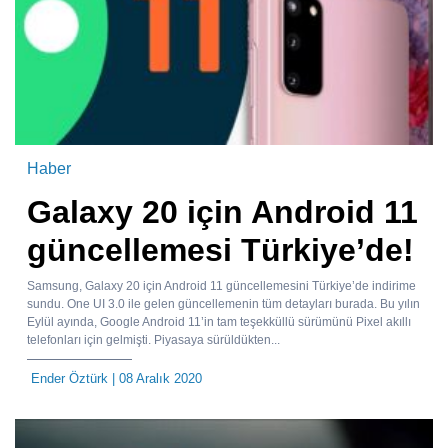
Haber
Galaxy 20 için Android 11
güncellemesi Türkiye’de!
Samsung, Galaxy 20 için Android 11 güncellemesini Türkiye’de indirime
sundu. One UI 3.0 ile gelen güncellemenin tüm detayları burada. Bu yılın
Eylül ayında, Google Android 11’in tam teşekküllü sürümünü Pixel akıllı
telefonları için gelmişti. Piyasaya sürüldükten...
Ender Öztürk
| 08 Aralık 2020