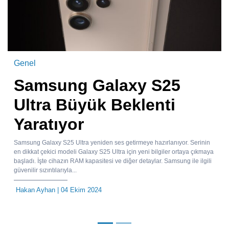
Genel
Samsung Galaxy S25
Ultra Büyük Beklenti
Yaratıyor
Samsung Galaxy S25 Ultra yeniden ses getirmeye hazırlanıyor. Serinin
en dikkat çekici modeli Galaxy S25 Ultra için yeni bilgiler ortaya çıkmaya
başladı. İşte cihazın RAM kapasitesi ve diğer detaylar. Samsung ile ilgili
güvenilir sızıntılarıyla...
Hakan Ayhan
| 04 Ekim 2024