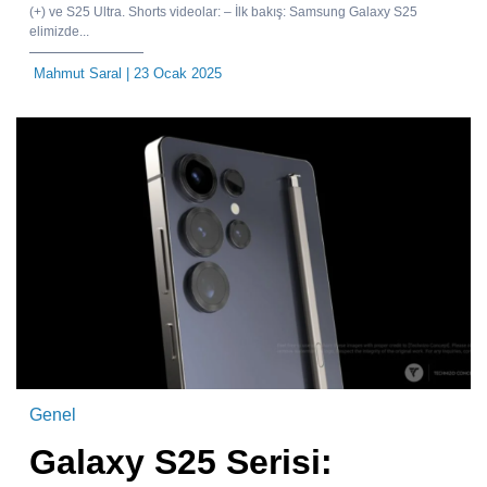
(+) ve S25 Ultra. Shorts videolar: – İlk bakış: Samsung Galaxy S25
elimizde...
Mahmut Saral
| 23 Ocak 2025
Genel
Galaxy S25 Serisi: