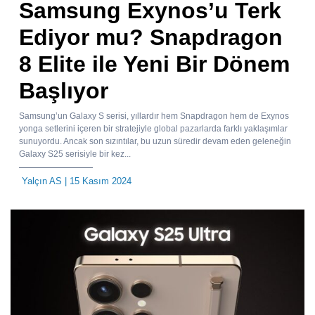
Samsung Exynos’u Terk
Ediyor mu? Snapdragon
8 Elite ile Yeni Bir Dönem
Başlıyor
Samsung’un Galaxy S serisi, yıllardır hem Snapdragon hem de Exynos
yonga setlerini içeren bir stratejiyle global pazarlarda farklı yaklaşımlar
sunuyordu. Ancak son sızıntılar, bu uzun süredir devam eden geleneğin
Galaxy S25 serisiyle bir kez...
Yalçın AS
| 15 Kasım 2024