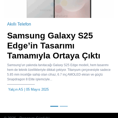
Akıllı Telefon
Samsung Galaxy S25
Edge’in Tasarımı
Tamamıyla Ortaya Çıktı
Samsung’un yakında tanıtacağı Galaxy S25 Edge modeli, hem tasarımı
hem de teknik özellikleriyle dikkat çekiyor. Titanyum çerçevesiyle sadece
5.85 mm inceliğe sahip olan cihaz, 6.7 inç AMOLED ekran ve güçlü
Snapdragon 8 Elite işlemciyle...
Yalçın AS
| 05 Mayıs 2025