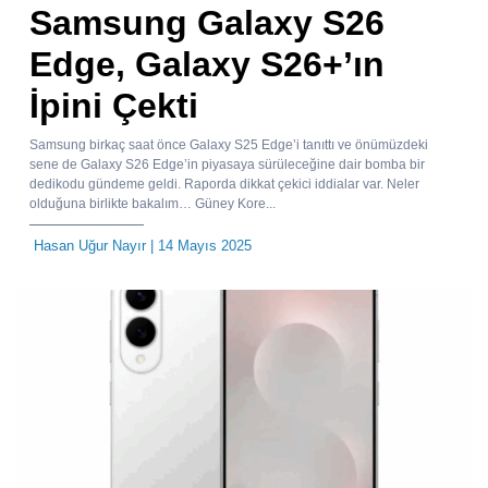
Samsung Galaxy S26
Edge, Galaxy S26+’ın
İpini Çekti
Samsung birkaç saat önce Galaxy S25 Edge’i tanıttı ve önümüzdeki
sene de Galaxy S26 Edge’in piyasaya sürüleceğine dair bomba bir
dedikodu gündeme geldi. Raporda dikkat çekici iddialar var. Neler
olduğuna birlikte bakalım… Güney Kore...
Hasan Uğur Nayır
| 14 Mayıs 2025