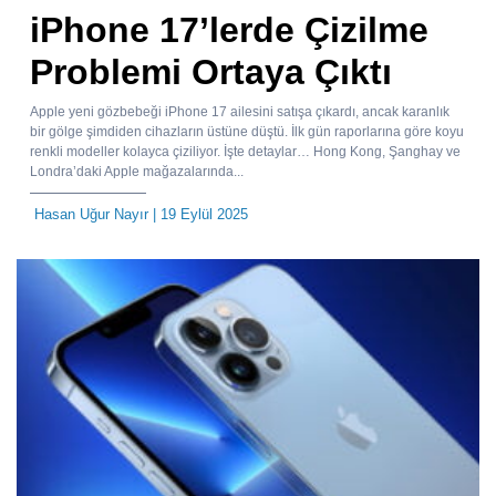
iPhone 17’lerde Çizilme
Problemi Ortaya Çıktı
Apple yeni gözbebeği iPhone 17 ailesini satışa çıkardı, ancak karanlık
bir gölge şimdiden cihazların üstüne düştü. İlk gün raporlarına göre koyu
renkli modeller kolayca çiziliyor. İşte detaylar… Hong Kong, Şanghay ve
Londra’daki Apple mağazalarında...
Hasan Uğur Nayır
| 19 Eylül 2025