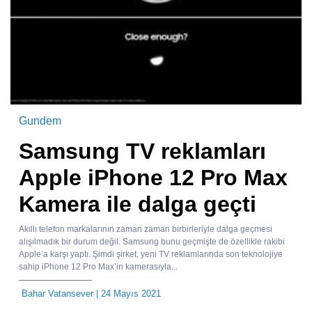
Gundem
Samsung TV reklamları
Apple iPhone 12 Pro Max
Kamera ile dalga geçti
Akıllı telefon markalarının zaman zaman birbirleriyle dalga geçmesi
alışılmadık bir durum değil. Samsung bunu geçmişte de özellikle rakibi
Apple’a karşı yaptı. Şimdi şirket, yeni TV reklamlarında son teknolojiye
sahip iPhone 12 Pro Max’in kamerasıyla...
Bahar Vatansever
| 24 Mayıs 2021