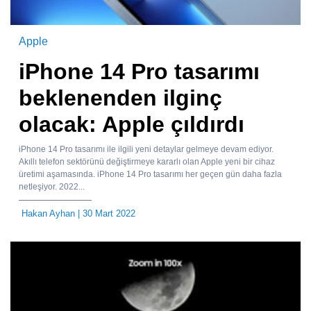
Apple
iPhone 14 Pro tasarımı
beklenenden ilginç
olacak: Apple çıldırdı
iPhone 14 Pro tasarımı ile ilgili yeni detaylar gelmeye devam ediyor.
Akıllı telefon sektörünü değiştirmeye kararlı olan Apple yeni bir cihaz
üretimi aşamasında. iPhone 14 Pro tasarımı her geçen gün daha fazla
netleşiyor. 2022...
Hakan Ayhan
| 30 Mart 2022