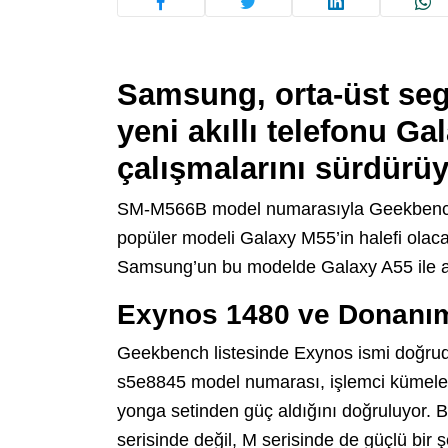
Samsung, orta-üst se
yeni akıllı telefonu G
çalışmalarını sürdürüy
SM-M566B model numarasıyla Geekbench ve
popüler modeli Galaxy M55’in halefi olaca
Samsung’un bu modelde Galaxy A55 ile ay
Exynos 1480 ve Donanım
Geekbench listesinde Exynos ismi doğrud
s5e8845 model numarası, işlemci kümele
yonga setinden güç aldığını doğruluyor. 
serisinde değil, M serisinde de güçlü bir