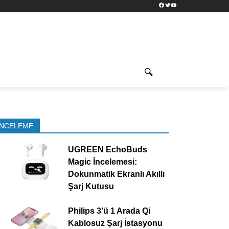
Facebook
Twitter
YouTube
İNCELEME
UGREEN EchoBuds
Magic İncelemesi:
Dokunmatik Ekranlı Akıllı
Şarj Kutusu
Philips 3’ü 1 Arada Qi
Kablosuz Şarj İstasyonu