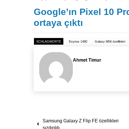
Google’ın Pixel 10 Pr
ortaya çıktı
SCHLAGWORTE
Exynos 1480
Galaxy M56 özellikleri
Ahmet Timur
Yazı dolaşımı
Samsung Galaxy Z Flip FE özellikleri
sızdırıldı