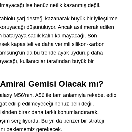
olmayacağı ise henüz netlik kazanmış değil.
kablolu şarj desteği kazanarak büyük bir iyileştirme
 koruyacağı düşünülüyor. Ancak asıl merak edilen
 bataryaya sadık kalıp kalmayacağı. Son
üksek kapasiteli ve daha verimli silikon-karbon
 Samsung’un da bu trende ayak uydurup daha
acağı, kullanıcılar tarafından büyük bir
 Amiral Gemisi Olacak mı?
alaxy M56’nın, A56 ile tam anlamıyla rekabet edip
at edilip edilmeyeceği henüz belli değil.
isinden biraz daha farklı konumlandırarak,
şım sergiliyordu. Bu yıl da benzer bir strateji
manı beklememiz gerekecek.