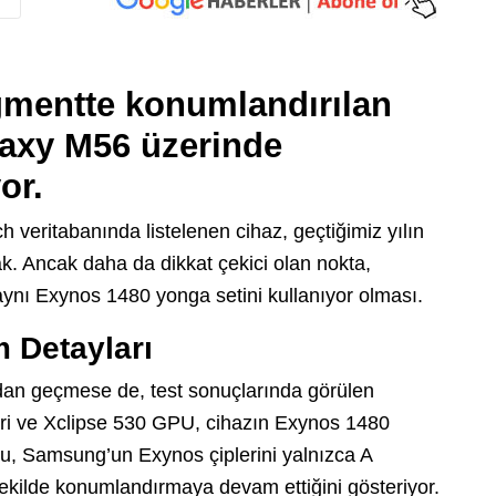
gmentte konumlandırılan
alaxy M56 üzerinde
or.
ritabanında listelenen cihaz, geçtiğimiz yılın
k. Ancak daha da dikkat çekici olan nokta,
nı Exynos 1480 yonga setini kullanıyor olması.
 Detayları
an geçmese de, test sonuçlarında görülen
ri ve Xclipse 530 GPU, cihazın Exynos 1480
Bu, Samsung’un Exynos çiplerini yalnızca A
 şekilde konumlandırmaya devam ettiğini gösteriyor.