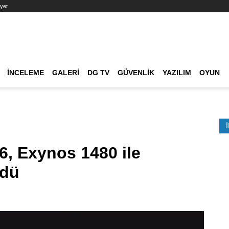
yet
Ana dolaşım
İNCELEME
GALERI
DG TV
GÜVENLIK
YAZILIM
OYUN
Etkinlik Ara
, Exynos 1480 ile
ndü