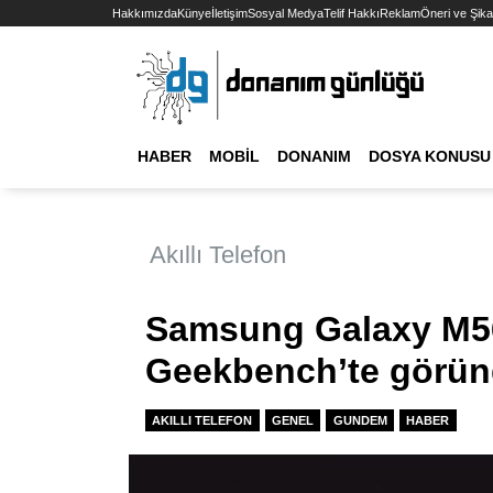
Hakkımızda
Künye
İletişim
Sosyal Medya
Telif Hakkı
Reklam
Öneri ve Şika
HABER
MOBIL
DONANIM
DOSYA KONUSU
Akıllı Telefon
Samsung Galaxy M56
Geekbench’te görü
AKILLI TELEFON
GENEL
GUNDEM
HABER