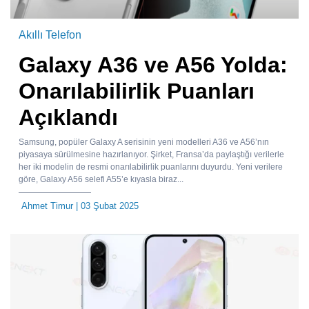
Akıllı Telefon
Galaxy A36 ve A56 Yolda:
Onarılabilirlik Puanları
Açıklandı
Samsung, popüler Galaxy A serisinin yeni modelleri A36 ve A56’nın
piyasaya sürülmesine hazırlanıyor. Şirket, Fransa’da paylaştığı verilerle
her iki modelin de resmi onarılabilirlik puanlarını duyurdu. Yeni verilere
göre, Galaxy A56 selefi A55’e kıyasla biraz...
Ahmet Timur
| 03 Şubat 2025