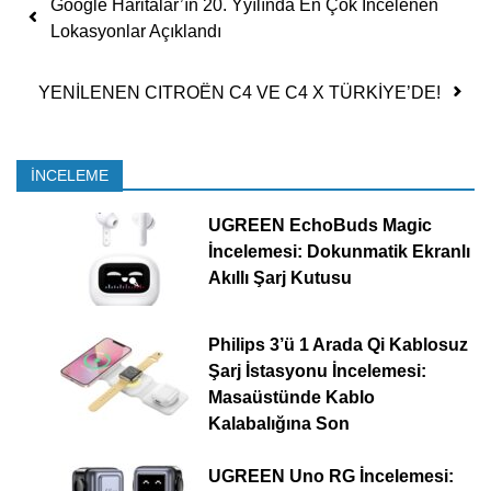
Google Haritalar’ın 20. Yyılında En Çok İncelenen
Lokasyonlar Açıklandı
YENİLENEN CITROËN C4 VE C4 X TÜRKİYE’DE!
İNCELEME
UGREEN EchoBuds Magic
İncelemesi: Dokunmatik Ekranlı
Akıllı Şarj Kutusu
Philips 3’ü 1 Arada Qi Kablosuz
Şarj İstasyonu İncelemesi:
Masaüstünde Kablo
Kalabalığına Son
UGREEN Uno RG İncelemesi: