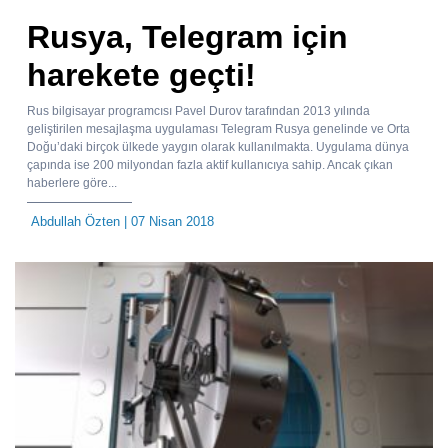
Rusya, Telegram için
harekete geçti!
Rus bilgisayar programcısı Pavel Durov tarafından 2013 yılında
geliştirilen mesajlaşma uygulaması Telegram Rusya genelinde ve Orta
Doğu’daki birçok ülkede yaygın olarak kullanılmakta. Uygulama dünya
çapında ise 200 milyondan fazla aktif kullanıcıya sahip. Ancak çıkan
haberlere göre...
Abdullah Özten
| 07 Nisan 2018