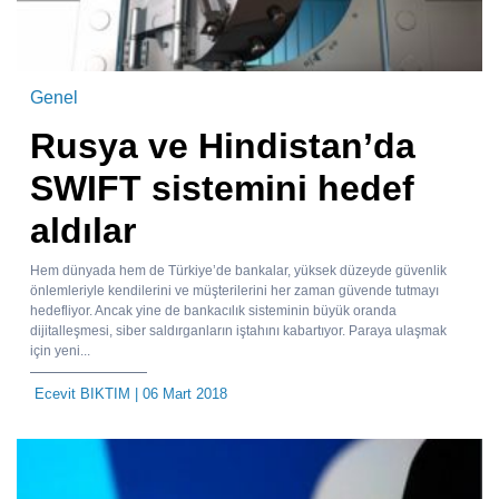
Genel
Rusya ve Hindistan’da
SWIFT sistemini hedef
aldılar
Hem dünyada hem de Türkiye’de bankalar, yüksek düzeyde güvenlik
önlemleriyle kendilerini ve müşterilerini her zaman güvende tutmayı
hedefliyor. Ancak yine de bankacılık sisteminin büyük oranda
dijitalleşmesi, siber saldırganların iştahını kabartıyor. Paraya ulaşmak
için yeni...
Ecevit BIKTIM
| 06 Mart 2018