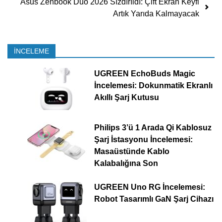
Asus Zenbook Duo 2026 Sızdırıldı: Çift Ekran Keyfi
Artık Yarıda Kalmayacak
İNCELEME
UGREEN EchoBuds Magic
İncelemesi: Dokunmatik Ekranlı
Akıllı Şarj Kutusu
Philips 3’ü 1 Arada Qi Kablosuz
Şarj İstasyonu İncelemesi:
Masaüstünde Kablo
Kalabalığına Son
UGREEN Uno RG İncelemesi:
Robot Tasarımlı GaN Şarj Cihazı