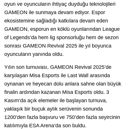
oyun ve oyuncuların ihtiyaç duyduğu teknolojileri
GAMEON ile sunmaya devam ediyor. Espor
ekosistemine sağladığı katkılara devam eden
GAMEON, esporun en köklü oyunlarından League
of Legends’da hem lig sponsorluğu hem de sezon
sonrası GAMEON Revival 2025 ile yıl boyunca
oyuncuların yanında oldu.
Yılın son turnuvası, GAMEON Revival 2025’de
karşılaşan Misa Esports ile Last Wall arasında
oynanan ve heyecan dolu anlara sahne olan büyük
finalin ardından kazanan Misa Esports oldu. 3
Kasım’da açık elemeler ile başlayan turnuva,
yaklaşık bir buçuk aylık serüvenin sonunda
1200’den fazla başvuru ve 750’den fazla seyircinin
katılımıyla ESA Arena’da son buldu.