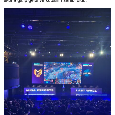
skorla galip geldi ve kupanın sahibi oldu.