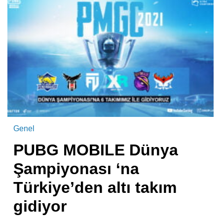
Genel
PUBG MOBILE Dünya
Şampiyonası ‘na
Türkiye’den altı takım
gidiyor