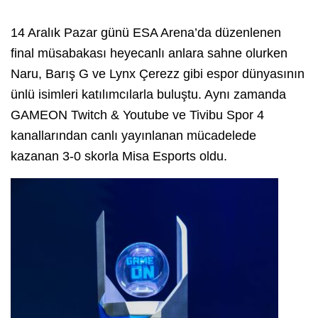
14 Aralık Pazar günü ESA Arena’da düzenlenen
final müsabakası heyecanlı anlara sahne olurken
Naru, Barış G ve Lynx Çerezz gibi espor dünyasının
ünlü isimleri katılımcılarla buluştu. Aynı zamanda
GAMEON Twitch & Youtube ve Tivibu Spor 4
kanallarından canlı yayınlanan mücadelede
kazanan 3-0 skorla Misa Esports oldu.