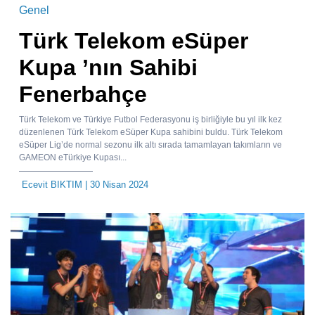
Genel
Türk Telekom eSüper
Kupa ’nın Sahibi
Fenerbahçe
Türk Telekom ve Türkiye Futbol Federasyonu iş birliğiyle bu yıl ilk kez
düzenlenen Türk Telekom eSüper Kupa sahibini buldu. Türk Telekom
eSüper Lig’de normal sezonu ilk altı sırada tamamlayan takımların ve
GAMEON eTürkiye Kupası...
Ecevit BIKTIM
| 30 Nisan 2024