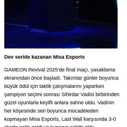
Dev seride kazanan Misa Esports
GAMEON Revival 2025’de final maçı, yasaklama
ekranından önce başladı. Takımlar günler boyunca
büyük ödül için taktik çalışmalarını yaparken
şampiyon seçimi sonrası Sihirdar Vadisi birbirinden
güzel oyunlarla keyifli anlara sahne oldu. Vadinin
her köşesinde seri boyunca mücadeleden
kopmayan Misa Esports, Last Wall karşısında 3-0