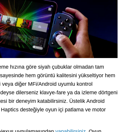
eme hızına göre siyah çubuklar olmadan tam
 sayesinde hem görüntü kalitesini yükseltiyor hem
i veya diğer MFi/Android uyumlu kontrol
d’deyse dilerseniz klavye-fare ya da izleme dörtgeni
si bir deneyim katabilirsiniz. Üstelik Android
D Haptics desteğiyle oyun içi patlama ve motor
r Nexus uygulamasından
yapabilirsiniz
. Oyun