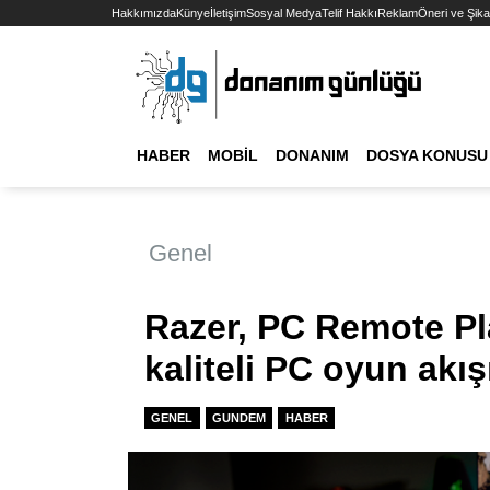
Hakkımızda
Künye
İletişim
Sosyal Medya
Telif Hakkı
Reklam
Öneri ve Şika
HABER
MOBIL
DONANIM
DOSYA KONUSU
Genel
Razer, PC Remote Pl
kaliteli PC oyun akışı
GENEL
GUNDEM
HABER