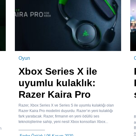
Oyun
Xbox Series X ile
uyumlu kulaklık:
Razer Kaira Pro
Razer, Xbox Series X ve Series S ile uyumlu kulaklığı olan
Razer Kaira Pro modelini duyurdu. Razer’ın yeni kulaklığı
fark yaratacak. Razer, firmanın en yeni ödüllü ses
R
teknolojilerine sahip, yeni nesil Xbox konsolları Xbox...
a
B
n
o
Ender Öztürk
| 06 Kasım 2020