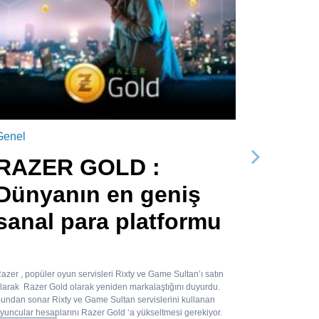
Genel
RAZER GOLD :
Sonraki
Dünyanın en geniş
sanal para platformu
azer , popüler oyun servisleri Rixty ve Game Sultan’ı satın
larak Razer Gold olarak yeniden markalaştığını duyurdu.
undan sonar Rixty ve Game Sultan servislerini kullanan
yuncular hesaplarını Razer Gold ‘a yükseltmesi gerekiyor.