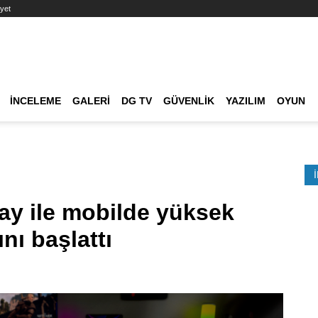
yet
Ana dolaşım
İNCELEME
GALERI
DG TV
GÜVENLIK
YAZILIM
OYUN
Etkinlik Ara
ay ile mobilde yüksek
nı başlattı