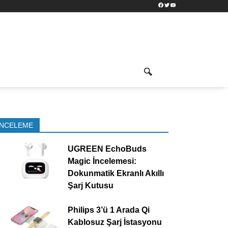
Facebook
Twitter
YouTube
İNCELEME
UGREEN EchoBuds
Magic İncelemesi:
Dokunmatik Ekranlı Akıllı
Şarj Kutusu
Philips 3’ü 1 Arada Qi
Kablosuz Şarj İstasyonu