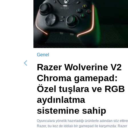
Genel
Razer Wolverine V2
Önceki
Chroma gamepad:
Özel tuşlara ve RGB
aydınlatma
sistemine sahip
Oyunculara yönelik hazırladığı ürünlerle adından söz ettire
Razer, bu kez de iddialı bir gamepad ile karşımızda: Razer