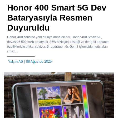
Honor 400 Smart 5G Dev
Bataryasıyla Resmen
Duyuruldu
Honor, 400 serisine yeni bir üye daha ekledi. Honor 400 Smart 5G,
devasa 6.500 mAh bataryası, 35W hızlı şarj desteği ve dengeli donanım
özellikleriyle dikkat çekiyor. Snapdragon 6s Gen 3 işlemciden güç alan
cihaz,...
Yalçın AS
| 08 Ağustos 2025