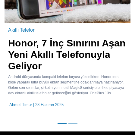
Akıllı Telefon
Honor, 7 İnç Sınırını Aşan
Yeni Akıllı Telefonuyla
Geliyor
Android dünyasında kompakt telefon furyası yükselirken, Honor ters
köşe yaparak ultra büyük ekran segmentine odaklanmaya hazırlanıyor.
Gelen son sızıntılar, şirketin yeni nesil Magic8 serisiyle birlikte piyasaya
dev ekranlı akıllı telefonlar getireceğini gösteriyor. OnePlus 13s...
Ahmet Timur
| 28 Haziran 2025