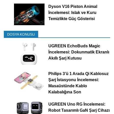
Dyson V16 Piston Animal
İncelemesi: Islak ve Kuru
Temizlikte Güç Gösterisi
DOSYA KONUSU
UGREEN EchoBuds Magic
İncelemesi: Dokunmatik Ekranlı
Akıllı Şarj Kutusu
Philips 3’ü 1 Arada Qi Kablosuz
Şarj İstasyonu İncelemesi:
Masaüstünde Kablo
Kalabalığına Son
UGREEN Uno RG İncelemesi:
Robot Tasarımlı GaN Şarj Cihazı