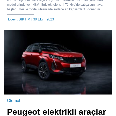
D-SUV segmentinde 7 kişilik seyahat alışkanlıklarını belirleyen 5008
modellerinde yeni 48V hibrit teknolojisini Türkiye’de satışa sunmaya
başladı. Her iki model ülkemizde sadece en kapsamlı GT donanım...
Ecevit BIKTIM
| 30 Ekim 2023
Otomobil
Peugeot elektrikli araçlar