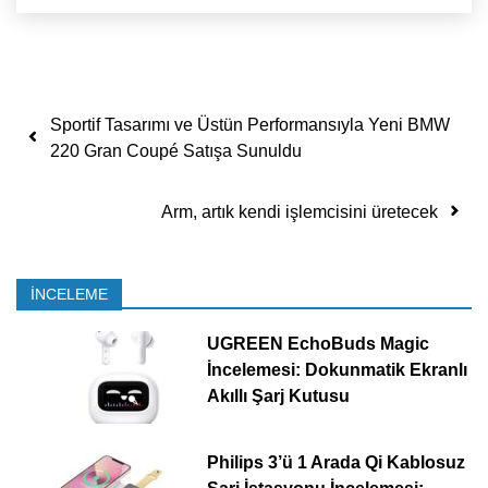
Yazı dolaşımı
Sportif Tasarımı ve Üstün Performansıyla Yeni BMW
220 Gran Coupé Satışa Sunuldu
Arm, artık kendi işlemcisini üretecek
İNCELEME
UGREEN EchoBuds Magic
İncelemesi: Dokunmatik Ekranlı
Akıllı Şarj Kutusu
Philips 3’ü 1 Arada Qi Kablosuz