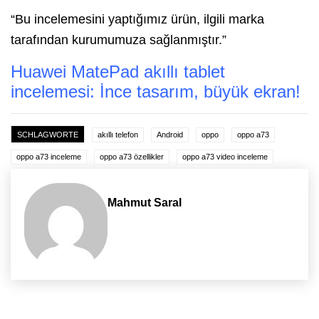
“Bu incelemesini yaptığımız ürün, ilgili marka
tarafından kurumumuza sağlanmıştır.”
Huawei MatePad akıllı tablet
incelemesi: İnce tasarım, büyük ekran!
SCHLAGWORTE
akıllı telefon
Android
oppo
oppo a73
oppo a73 inceleme
oppo a73 özellikler
oppo a73 video inceleme
Mahmut Saral