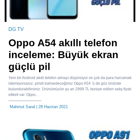
DG TV
Oppo A54 akıllı telefon
inceleme: Büyük ekran
güçlü pil
Yeni bir Android akıllı telefon almayı düşünüyor ve çok da para harcamak
istemiyorsanız, şimdi bahsedeceğimiz Oppo A54 ‘ü de göz önünde
bulundurabilirsiniz. Ürünümüzün şu an 2999 TL tavsiye edilen satış fiyatı
etiketi var. Oppo...
Mahmut Saral
| 28 Haziran 2021