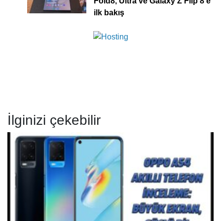
Fold8, Ultra ve Galaxy Z Flip 8’e
ilk bakış
İlginizi çekebilir