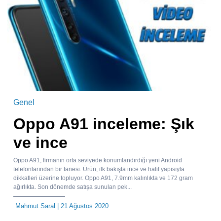
Genel
Oppo A91 inceleme: Şık
ve ince
Oppo A91, firmanın orta seviyede konumlandırdığı yeni Android
telefonlarından bir tanesi. Ürün, ilk bakışta ince ve hafif yapısıyla
dikkatleri üzerine topluyor. Oppo A91, 7.9mm kalınlıkta ve 172 gram
ağırlıkta. Son dönemde satışa sunulan pek...
Mahmut Saral
| 21 Ağustos 2020