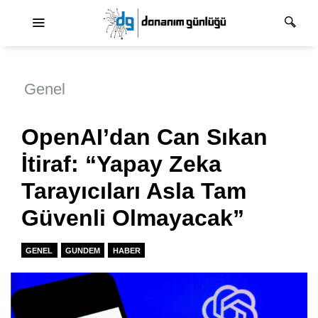
Ana dolaşım
Genel
OpenAI’dan Can Sıkan
İtiraf: “Yapay Zeka
Tarayıcıları Asla Tam
Güvenli Olmayacak”
GENEL
GUNDEM
HABER