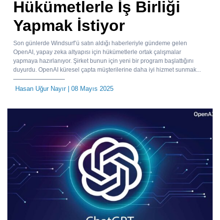
Hükümetlerle İş Birliği
Yapmak İstiyor
Son günlerde Windsurf’ü satın aldığı haberleriyle gündeme gelen
OpenAI, yapay zeka altyapısı için hükümetlerle ortak çalışmalar
yapmaya hazırlanıyor. Şirket bunun için yeni bir program başlattığını
duyurdu. OpenAI küresel çapta müşterilerine daha iyi hizmet sunmak...
Hasan Uğur Nayır
| 08 Mayıs 2025