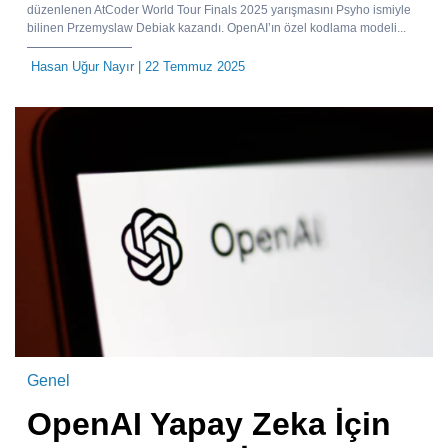
düzenlenen AtCoder World Tour Finals 2025 yarışmasını Psyho ismiyle
bilinen Przemyslaw Debiak kazandı. OpenAI’ın özel kodlama modeli...
Hasan Uğur Nayır
| 22 Temmuz 2025
Genel
OpenAI Yapay Zeka İçin