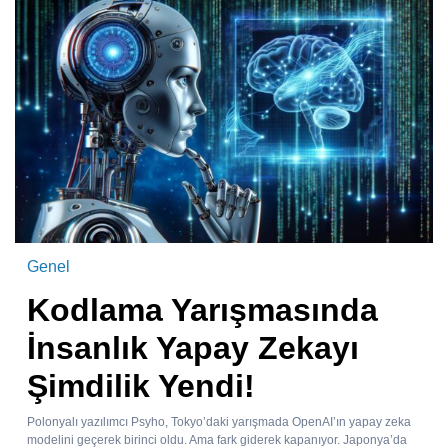
Genel
Kodlama Yarışmasında
İnsanlık Yapay Zekayı
Şimdilik Yendi!
Polonyalı yazılımcı Psyho, Tokyo’daki yarışmada OpenAI’ın yapay zeka
modelini geçerek birinci oldu. Ama fark giderek kapanıyor. Japonya’da