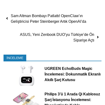
Yazı dolaşımı
Sam Altman Bombayı Patlattı! OpenClaw’ın
Geliştiricisi Peter Steinberger Artık OpenAI’da
ASUS, Yeni Zenbook DUO’yu Türkiye’de Ön
Siparişe Açtı
İNCELEME
UGREEN EchoBuds Magic
İncelemesi: Dokunmatik Ekranlı
Akıllı Şarj Kutusu
Philips 3’ü 1 Arada Qi Kablosuz
Şarj İstasyonu İncelemesi: