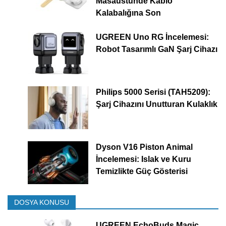
Masaüstünde Kablo
Kalabalığına Son
UGREEN Uno RG İncelemesi:
Robot Tasarımlı GaN Şarj Cihazı
Philips 5000 Serisi (TAH5209):
Şarj Cihazını Unutturan Kulaklık
Dyson V16 Piston Animal
İncelemesi: Islak ve Kuru
Temizlikte Güç Gösterisi
DOSYA KONUSU
UGREEN EchoBuds Magic