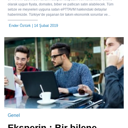
olarak uygun fiyata, domates, biber ve patlıcan satın alabilecek. Tüm
sebze ve meyveleri uyguna satan ePTTAVM hakkındaki detaylar
haberimizde. Türkiye’de yaşanan bir takım ekonomik sorunlar ve...
Ender Öztürk
| 14 Şubat 2019
Genel
Eksperin : Bir bilene