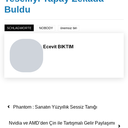
Buldu
SCHLAGWORTE
NOBODY
önemsiz biri
Ecevit BIKTIM
Yazı dolaşımı
Phantom : Sanatın Yüzyıllık Sessiz Tanığı
Nvidia ve AMD’den Çin ile Tartışmalı Gelir Paylaşımı