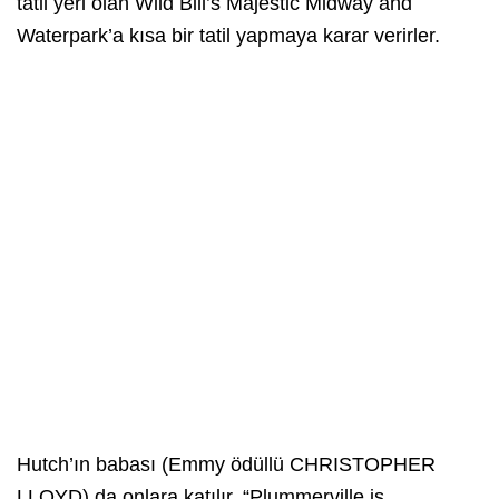
tatil yeri olan Wild Bill’s Majestic Midway and
Waterpark’a kısa bir tatil yapmaya karar verirler.
Hutch’ın babası (Emmy ödüllü CHRISTOPHER
LLOYD) da onlara katılır. “Plummerville is