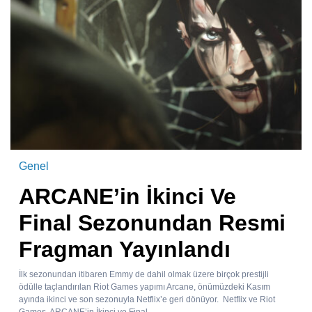
Genel
ARCANE’in İkinci Ve
Final Sezonundan Resmi
Fragman Yayınlandı
İlk sezonundan itibaren Emmy de dahil olmak üzere birçok prestijli
ödülle taçlandırılan Riot Games yapımı Arcane, önümüzdeki Kasım
ayında ikinci ve son sezonuyla Netflix’e geri dönüyor. Netflix ve Riot
Games, ARCANE’in İkinci ve Final...