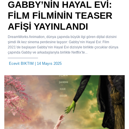
GABBY’NİN HAYAL EVİ:
FİLM FİLMİNİN TEASER
AFİŞİ YAYINLANDI
DreamWorks Animation, dünya çapında büyük ilgi gören dijital dizisini
şimdi ilk kez sinema perdesine taşıyor: Gabby’nin Hayal Evi: Film
2021’de başlayan Gabby’nin Hayal Evi dizisiyle birlikte çocuklar dünya
çapında Gabby ve arkadaşlarıyla birlikte Netflix’te...
Ecevit BIKTIM
| 14 Mayıs 2025