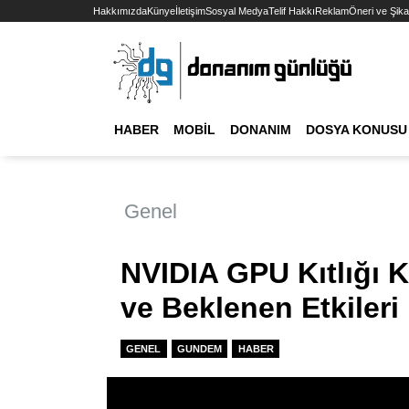
Hakkımızda
Künye
İletişim
Sosyal Medya
Telif Hakkı
Reklam
Öneri ve Şika
HABER
MOBIL
DONANIM
DOSYA KONUSU
Genel
NVIDIA GPU Kıtlığı 
ve Beklenen Etkileri
GENEL
GUNDEM
HABER