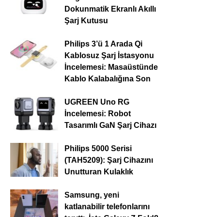
Dokunmatik Ekranlı Akıllı
Şarj Kutusu
Philips 3’ü 1 Arada Qi
Kablosuz Şarj İstasyonu
İncelemesi: Masaüstünde
Kablo Kalabalığına Son
UGREEN Uno RG
İncelemesi: Robot
Tasarımlı GaN Şarj Cihazı
Philips 5000 Serisi
(TAH5209): Şarj Cihazını
Unutturan Kulaklık
Samsung, yeni
katlanabilir telefonlarını