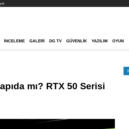
yet
Ana dolaşım
İNCELEME
GALERI
DG TV
GÜVENLIK
YAZILIM
OYUN
Etkinlik Ara
Kapıda mı? RTX 50 Serisi