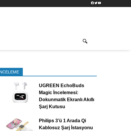
Facebook
Twitter
YouTube
İNCELEME
UGREEN EchoBuds
Magic İncelemesi:
Dokunmatik Ekranlı Akıllı
Şarj Kutusu
Philips 3’ü 1 Arada Qi
Kablosuz Şarj İstasyonu