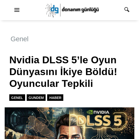
Ana dolaşım
Genel
Nvidia DLSS 5’le Oyun
Dünyasını İkiye Böldü!
Oyuncular Tepkili
GENEL
GUNDEM
HABER