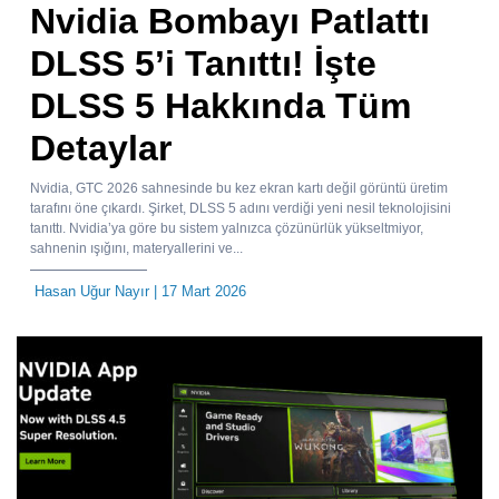
Nvidia Bombayı Patlattı
DLSS 5’i Tanıttı! İşte
DLSS 5 Hakkında Tüm
Detaylar
Nvidia, GTC 2026 sahnesinde bu kez ekran kartı değil görüntü üretim
tarafını öne çıkardı. Şirket, DLSS 5 adını verdiği yeni nesil teknolojisini
tanıttı. Nvidia’ya göre bu sistem yalnızca çözünürlük yükseltmiyor,
sahnenin ışığını, materyallerini ve...
Hasan Uğur Nayır
| 17 Mart 2026