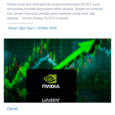
Nvidia imzalı yeni nesil görüntü oluşturma teknolojisi DLSS 5, oyun
dünyasında hararetli tartışmaların fitilini ateşledi. Şirketin bir numaralı
ismi Jensen Huang bu yeniliğe gelen tepkilere cevap verdi. İşte
detaylar… Jensen Huang, DLSS 5’e yönelik...
Hasan Uğur Nayır
| 18 Mart 2026
Genel