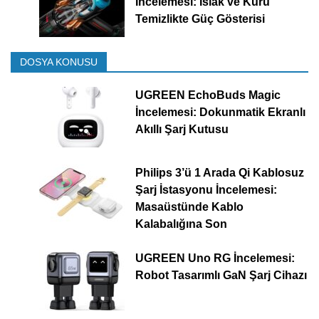
İncelemesi: Islak ve Kuru
Temizlikte Güç Gösterisi
DOSYA KONUSU
UGREEN EchoBuds Magic
İncelemesi: Dokunmatik Ekranlı
Akıllı Şarj Kutusu
Philips 3’ü 1 Arada Qi Kablosuz
Şarj İstasyonu İncelemesi:
Masaüstünde Kablo
Kalabalığına Son
UGREEN Uno RG İncelemesi:
Robot Tasarımlı GaN Şarj Cihazı