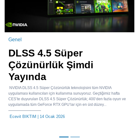
Genel
DLSS 4.5 Süper
Çözünürlük Şimdi
Yayında
NVIDIA DLSS 4.5 Süper Çözünürlük teknolojisini tüm NVIDIA
uygulaması kullanıcıları için kullanıma sunuyoruz. Geçtiğimiz hafta
CES’te duyurulan DLSS 4.5 Süper Çözünürlük; 400’den fazla oyun ve
uygulamada tüm GeForce RTX GPU’lar için en üst düzey...
Ecevit BIKTIM
| 14 Ocak 2026