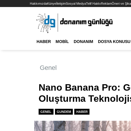
Hakkımızda
Künye
İletişim
Sosyal Medya
Telif Hakkı
Reklam
Öneri ve Şika
HABER
MOBIL
DONANIM
DOSYA KONUSU
Genel
Nano Banana Pro: G
Oluşturma Teknoloji
GENEL
GUNDEM
HABER