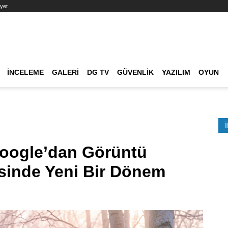
yet
Ana dolaşım
İNCELEME
GALERI
DG TV
GÜVENLIK
YAZILIM
OYUN
Etkinlik Ara
oogle’dan Görüntü
sinde Yeni Bir Dönem