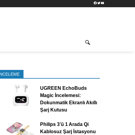
Facebook
Twitter
YouTube
İNCELEME
UGREEN EchoBuds
Magic İncelemesi:
Dokunmatik Ekranlı Akıllı
Şarj Kutusu
Philips 3’ü 1 Arada Qi
Kablosuz Şarj İstasyonu