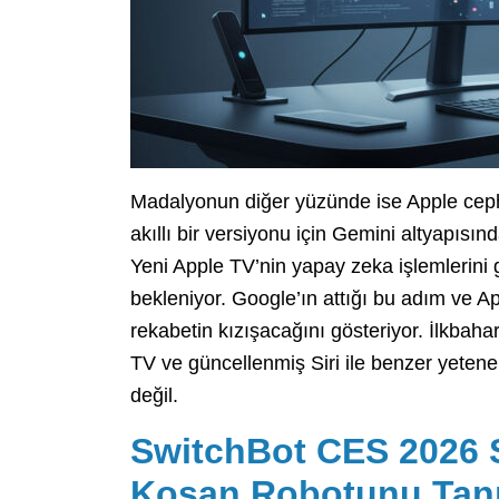
Madalyonun diğer yüzünde ise Apple cephes
akıllı bir versiyonu için Gemini altyapı
Yeni Apple TV’nin yapay zeka işlemlerini 
bekleniyor. Google’ın attığı bu adım ve 
rekabetin kızışacağını gösteriyor. İlkbah
TV ve güncellenmiş Siri ile benzer yetene
değil.
SwitchBot CES 2026 S
Koşan Robotunu Tanı