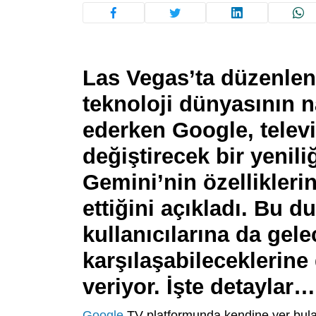
Las Vegas’ta düzenlen
teknoloji dünyasının 
ederken Google, telev
değiştirecek bir yenili
Gemini’nin özellikleri
ettiğini açıkladı. Bu 
kullanıcılarına da gele
karşılaşabileceklerine
veriyor. İşte detaylar…
Google
TV platformunda kendine yer bulan