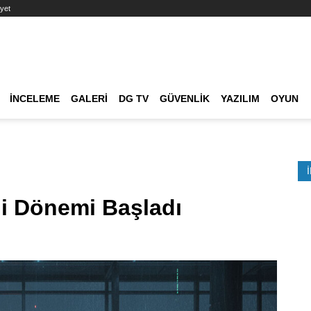
yet
Ana dolaşım
İNCELEME
GALERI
DG TV
GÜVENLIK
YAZILIM
OYUN
Etkinlik Ara
i Dönemi Başladı