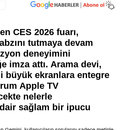
en CES 2026 fuarı,
nabzını tutmaya devam
izyon deneyimini
ğe imza attı. Arama devi,
ni büyük ekranlara entegre
durum Apple TV
cekte nelerle
 dair sağlam bir ipucu
 Gemini, kullanıcıların sorularını sadece metinle