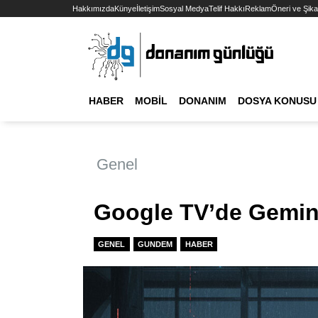
Hakkımızda
Künye
İletişim
Sosyal Medya
Telif Hakkı
Reklam
Öneri ve Şika
HABER
MOBIL
DONANIM
DOSYA KONUSU
Genel
Google TV’de Gemin
GENEL
GUNDEM
HABER