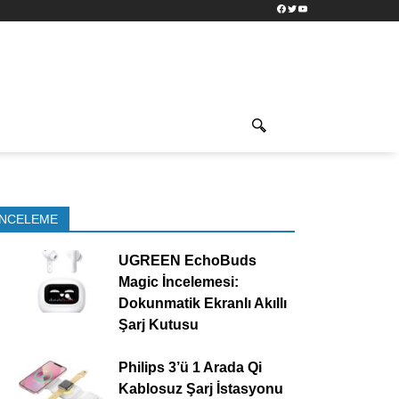
Facebook
Twitter
YouTube
İNCELEME
UGREEN EchoBuds
Magic İncelemesi:
Dokunmatik Ekranlı Akıllı
Şarj Kutusu
Philips 3’ü 1 Arada Qi
Kablosuz Şarj İstasyonu