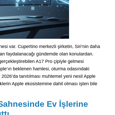
i var. Cupertino merkezli şirketin, Siri’nin daha
sından faydalanacağı gündemde olan konulardan.
gerçekleştirebilen A17 Pro çipiyle gelmesi
Apple’ın beklenen hamlesi, oturma odasındaki
ar 2026’da tanıtılması muhtemel yeni nesil Apple
klerin Apple ekosistemine dahil olması işten bile
ahnesinde Ev İşlerine
ttı