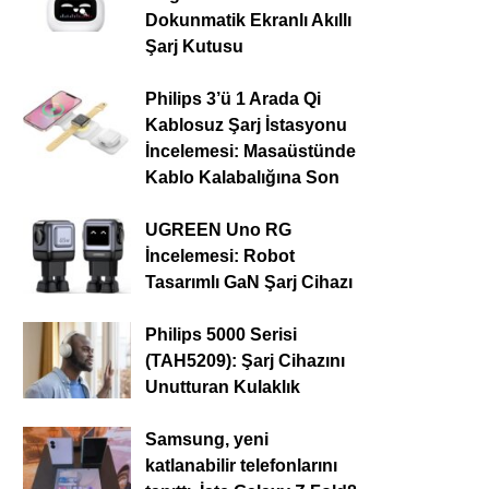
Dokunmatik Ekranlı Akıllı
Şarj Kutusu
Philips 3’ü 1 Arada Qi
Kablosuz Şarj İstasyonu
İncelemesi: Masaüstünde
Kablo Kalabalığına Son
UGREEN Uno RG
İncelemesi: Robot
Tasarımlı GaN Şarj Cihazı
Philips 5000 Serisi
(TAH5209): Şarj Cihazını
Unutturan Kulaklık
Samsung, yeni
katlanabilir telefonlarını