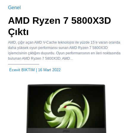
Genel
AMD Ryzen 7 5800X3D
Çıktı
AMD, çığır açan AMD V-Cache teknolojisi ile yüzde 15’e varan oranda
daha yüksek oyun performansı sunan AMD Ryzen 7 5800X3D
işlemcisinin çıktığını duyurdu. Oyun performansının en ileri noktasında
bulunan AMD Ryzen 7 5800X3D, AMD...
Ecevit BIKTIM
| 16 Mart 2022