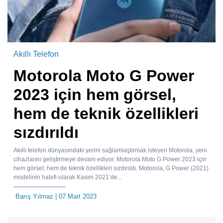
Akıllı Telefon
Motorola Moto G Power
2023 için hem görsel,
hem de teknik özellikleri
sızdırıldı
Akıllı telefon dünyasındaki yerini sağlamlaştırmak isteyen Motorola, yeni
cihazlarını geliştirmeye devam ediyor. Motorola Moto G Power 2023 için
hem görsel, hem de teknik özellikleri sızdırıldı. Motorola, G Power (2021)
modelinin halefi olarak Kasım 2021’de...
Barış Yılmaz
| 07 Mart 2023