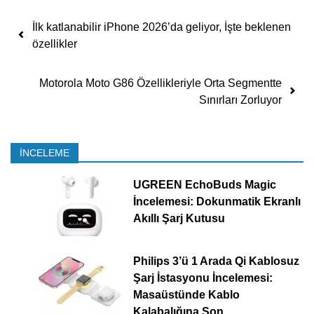
Yazı dolaşımı
İlk katlanabilir iPhone 2026’da geliyor, İşte beklenen
özellikler
Motorola Moto G86 Özellikleriyle Orta Segmentte
Sınırları Zorluyor
İNCELEME
UGREEN EchoBuds Magic
İncelemesi: Dokunmatik Ekranlı
Akıllı Şarj Kutusu
Philips 3’ü 1 Arada Qi Kablosuz
Şarj İstasyonu İncelemesi:
Masaüstünde Kablo
Kalabalığına Son