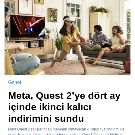
Genel
Meta, Quest 2’ye dört ay
içinde ikinci kalıcı
indirimini sundu
Meta Quest 2 satışlarından memnun olmayacak ki ikinci fiyat indirimi de
geldi. İşte tüm detaylar. Bu yıl ikinci kez Meta, Quest 2’ye kalıcı bir fiyat