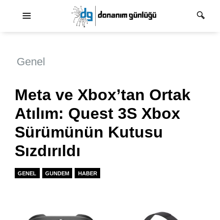
Ana dolaşım
Genel
Meta ve Xbox’tan Ortak
Atılım: Quest 3S Xbox
Sürümünün Kutusu
Sızdırıldı
GENEL
GUNDEM
HABER