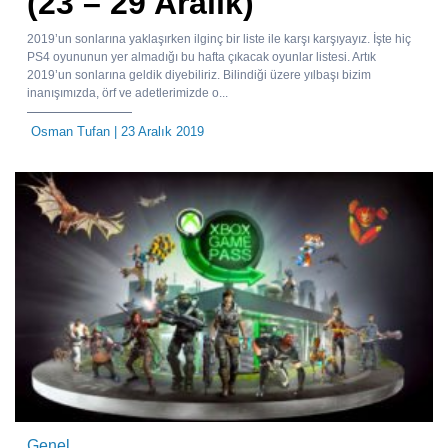
(23 – 29 Aralık)
2019’un sonlarına yaklaşırken ilginç bir liste ile karşı karşıyayız. İşte hiç
PS4 oyununun yer almadığı bu hafta çıkacak oyunlar listesi. Artık
2019’un sonlarına geldik diyebiliriz. Bilindiği üzere yılbaşı bizim
inanışımızda, örf ve adetlerimizde o...
Osman Tufan
| 23 Aralık 2019
Genel