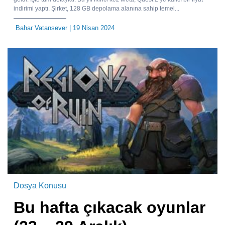
indirimi yaptı. Şirket, 128 GB depolama alanına sahip temel...
Bahar Vatansever
| 19 Nisan 2024
Dosya Konusu
Bu hafta çıkacak oyunlar