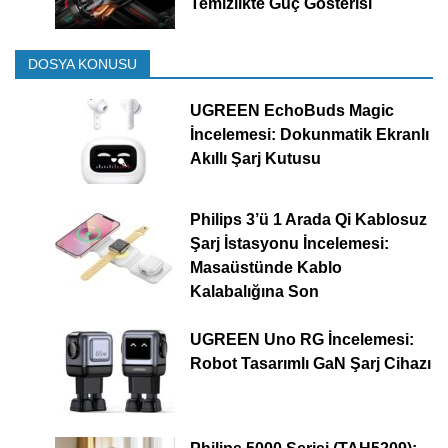
Temizlikte Güç Gösterisi
DOSYA KONUSU
UGREEN EchoBuds Magic
İncelemesi: Dokunmatik Ekranlı
Akıllı Şarj Kutusu
Philips 3’ü 1 Arada Qi Kablosuz
Şarj İstasyonu İncelemesi:
Masaüstünde Kablo
Kalabalığına Son
UGREEN Uno RG İncelemesi:
Robot Tasarımlı GaN Şarj Cihazı