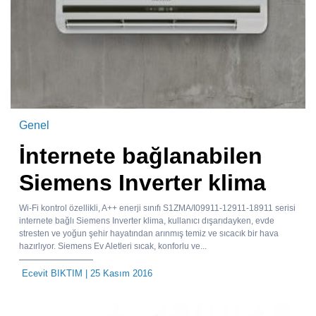
Genel
İnternete bağlanabilen
Siemens Inverter klima
Wi-Fi kontrol özellikli, A++ enerji sınıfı S1ZMA/I09911-12911-18911 serisi
internete bağlı Siemens Inverter klima, kullanıcı dışarıdayken, evde
stresten ve yoğun şehir hayatından arınmış temiz ve sıcacık bir hava
hazırlıyor. Siemens Ev Aletleri sıcak, konforlu ve...
Ecevit BIKTIM
| 25 Kasım 2016