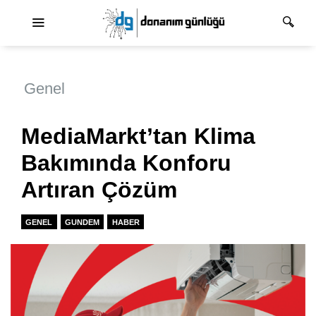
Ana dolaşım
Genel
MediaMarkt’tan Klima
Bakımında Konforu
Artıran Çözüm
GENEL
GUNDEM
HABER