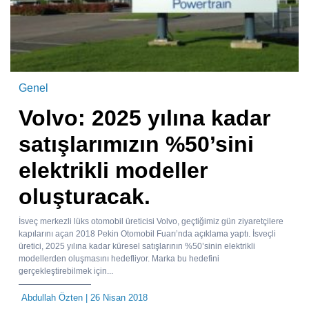
Genel
Volvo: 2025 yılına kadar
satışlarımızın %50’sini
elektrikli modeller
oluşturacak.
İsveç merkezli lüks otomobil üreticisi Volvo, geçtiğimiz gün ziyaretçilere
kapılarını açan 2018 Pekin Otomobil Fuarı’nda açıklama yaptı. İsveçli
üretici, 2025 yılına kadar küresel satışlarının %50’sinin elektrikli
modellerden oluşmasını hedefliyor. Marka bu hedefini
gerçekleştirebilmek için...
Abdullah Özten
| 26 Nisan 2018