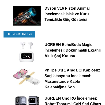
Dyson V16 Piston Animal
İncelemesi: Islak ve Kuru
Temizlikte Güç Gösterisi
DOSYA KONUSU
UGREEN EchoBuds Magic
İncelemesi: Dokunmatik Ekranlı
Akıllı Şarj Kutusu
Philips 3’ü 1 Arada Qi Kablosuz
Şarj İstasyonu İncelemesi:
Masaüstünde Kablo
Kalabalığına Son
UGREEN Uno RG İncelemesi:
Robot Tasarımlı GaN Şarj Cihazı