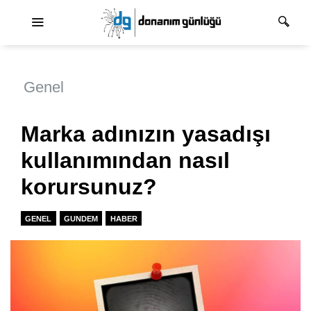
Ana dolaşım
Genel
Marka adınızın yasadışı
kullanımından nasıl
korursunuz?
GENEL
GUNDEM
HABER