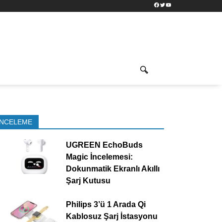
Facebook
Twitter
YouTube
İNCELEME
UGREEN EchoBuds
Magic İncelemesi:
Dokunmatik Ekranlı Akıllı
Şarj Kutusu
Philips 3’ü 1 Arada Qi
Kablosuz Şarj İstasyonu