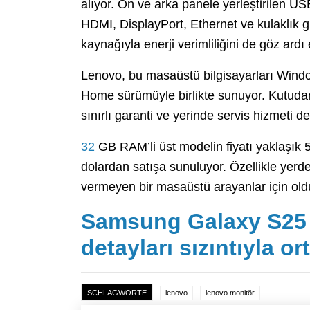
alıyor. Ön ve arka panele yerleştirilen U
HDMI, DisplayPort, Ethernet ve kulaklık gi
kaynağıyla enerji verimliliğini de göz ardı 
Lenovo, bu masaüstü bilgisayarları Windo
Home sürümüyle birlikte sunuyor. Kutudan 
sınırlı garanti ve yerinde servis hizmeti d
32
GB RAM’li üst modelin fiyatı yaklaşık
dolardan satışa sunuluyor. Özellikle yer
vermeyen bir masaüstü arayanlar için olduk
Samsung Galaxy S25 F
detayları sızıntıyla or
SCHLAGWORTE
lenovo
lenovo monitör