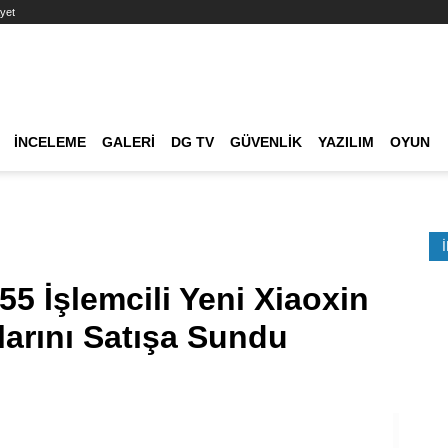
yet
Ana dolaşım
İNCELEME
GALERI
DG TV
GÜVENLIK
YAZILIM
OYUN
Etkinlik Ara
5 İşlemcili Yeni Xiaoxin
larını Satışa Sundu