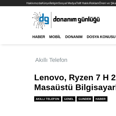
Hakkımızda
Künye
İletişim
Sosyal Medya
Telif Hakkı
Reklam
Öneri ve Şika
HABER
MOBIL
DONANIM
DOSYA KONUSU
Akıllı Telefon
Lenovo, Ryzen 7 H 25
Masaüstü Bilgisayar
AKILLI TELEFON
GENEL
GUNDEM
HABER