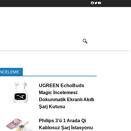
Facebook
Twitter
YouTube
İNCELEME
UGREEN EchoBuds
Magic İncelemesi:
Dokunmatik Ekranlı Akıllı
Şarj Kutusu
Philips 3’ü 1 Arada Qi
Kablosuz Şarj İstasyonu