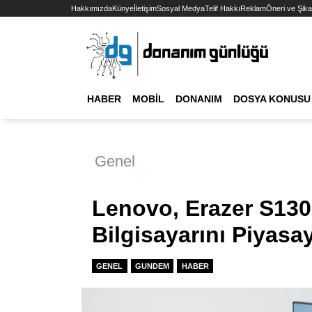
Hakkımızda
Künye
İletişim
Sosyal Medya
Telif Hakkı
Reklam
Öneri ve Şika
HABER
MOBIL
DONANIM
DOSYA KONUSU
Genel
Lenovo, Erazer S130 
Bilgisayarını Piyasa
GENEL
GUNDEM
HABER