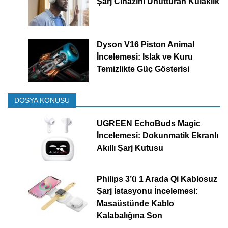
Şarj Cihazını Unutturan Kulaklık
Dyson V16 Piston Animal
İncelemesi: Islak ve Kuru
Temizlikte Güç Gösterisi
DOSYA KONUSU
UGREEN EchoBuds Magic
İncelemesi: Dokunmatik Ekranlı
Akıllı Şarj Kutusu
Philips 3’ü 1 Arada Qi Kablosuz
Şarj İstasyonu İncelemesi:
Masaüstünde Kablo
Kalabalığına Son