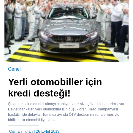
Genel
Yerli otomobiller için
kredi desteği!
Şu aralar sıfır otomobil almayı planlıyorsanız size güzel bir haberimiz var.
Devlet bankaları yerli otomobiller için düşük oranlı kredi kampanyası
başlattı. İşte detaylar. Temmuz ayında ÖTV desteğinin sona ermesiyle
birlikte sıfır otomobil fiyatları da...
Osman Tufan
| 26 Eylül 2019