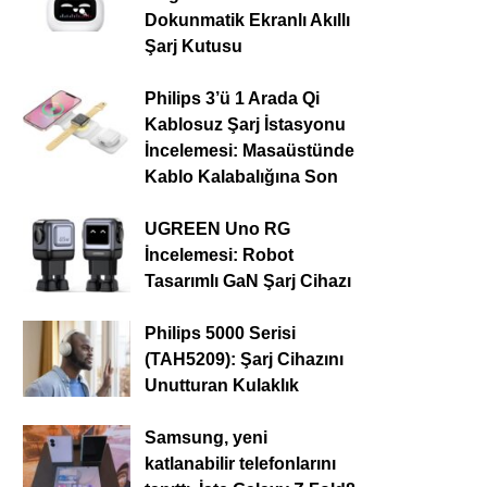
Dokunmatik Ekranlı Akıllı
Şarj Kutusu
Philips 3’ü 1 Arada Qi
Kablosuz Şarj İstasyonu
İncelemesi: Masaüstünde
Kablo Kalabalığına Son
UGREEN Uno RG
İncelemesi: Robot
Tasarımlı GaN Şarj Cihazı
Philips 5000 Serisi
(TAH5209): Şarj Cihazını
Unutturan Kulaklık
Samsung, yeni
katlanabilir telefonlarını