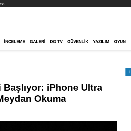
yet
Ana dolaşım
İNCELEME
GALERI
DG TV
GÜVENLIK
YAZILIM
OYUN
Etkinlik Ara
Başlıyor: iPhone Ultra
na Meydan Okuma