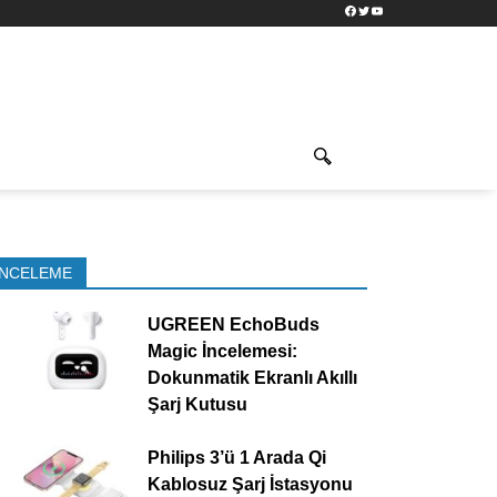
Facebook
Twitter
YouTube
İNCELEME
UGREEN EchoBuds
Magic İncelemesi:
Dokunmatik Ekranlı Akıllı
Şarj Kutusu
Philips 3’ü 1 Arada Qi
Kablosuz Şarj İstasyonu