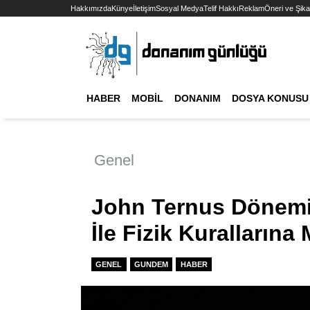
Hakkımızda
Künye
İletişim
Sosyal Medya
Telif Hakkı
Reklam
Öneri ve Şika
HABER
MOBIL
DONANIM
DOSYA KONUSU
Genel
John Ternus Dönemi 
İle Fizik Kuralları
GENEL
GUNDEM
HABER