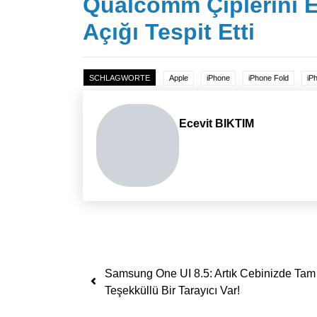
Qualcomm Çiplerini E
Açığı Tespit Etti
SCHLAGWORTE
Apple
iPhone
iPhone Fold
iP
Ecevit BIKTIM
Yazı dolaşımı
Samsung One UI 8.5: Artık Cebinizde Tam
Teşekküllü Bir Tarayıcı Var!