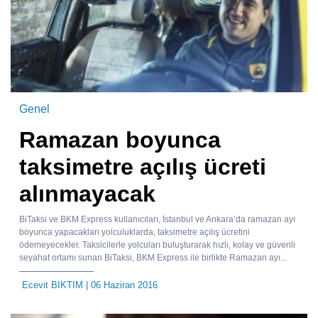
Genel
Ramazan boyunca
taksimetre açılış ücreti
alınmayacak
BiTaksi ve BKM Express kullanıcıları, İstanbul ve Ankara’da ramazan ayı
boyunca yapacakları yolculuklarda, taksimetre açılış ücretini
ödemeyecekler. Taksicilerle yolcuları buluşturarak hızlı, kolay ve güvenli
seyahat ortamı sunan BiTaksi, BKM Express ile birlikte Ramazan ayı...
Ecevit BIKTIM
| 06 Haziran 2016