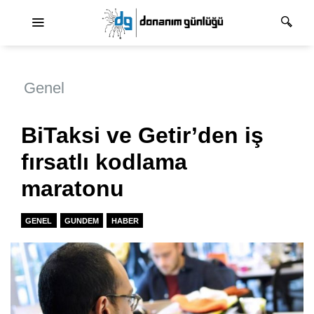
Ana dolaşım
Genel
BiTaksi ve Getir’den iş
fırsatlı kodlama
maratonu
GENEL
GUNDEM
HABER