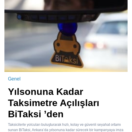
Genel
Yılsonuna Kadar
Taksimetre Açılışları
BiTaksi ’den
Taksicilerle yolcuları buluşturarak hızlı, kolay ve güvenli seyahat ortamı
sunan BiTaksi, Ankara’da yılsonuna kadar sürecek bir kampanyaya imza