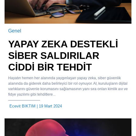
Genel
YAPAY ZEKA DESTEKLİ
SİBER SALDIRILAR
CİDDİ BİR TEHDİT
Hayatın hemen her alanında yaygınlaşan yapay zeka, siber güvenlik
alanında da giderek daha belirleyici bir rol oynuyor. AI, kuruluşların dijital
varlıklarını güvenle korumasını sağlamasının yanı sıra onları kimlik avı ve
fidye yazılımı gibi tehditlere...
Ecevit BIKTIM
| 19 Mart 2024