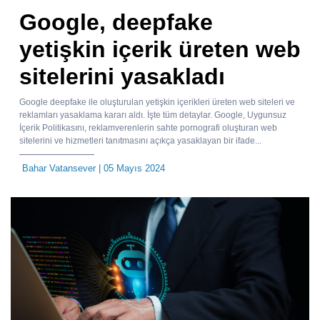
Google, deepfake
yetişkin içerik üreten web
sitelerini yasakladı
Google deepfake ile oluşturulan yetişkin içerikleri üreten web siteleri ve
reklamları yasaklama kararı aldı. İşte tüm detaylar. Google, Uygunsuz
İçerik Politikasını, reklamverenlerin sahte pornografi oluşturan web
sitelerini ve hizmetleri tanıtmasını açıkça yasaklayan bir ifade...
Bahar Vatansever
| 05 Mayıs 2024