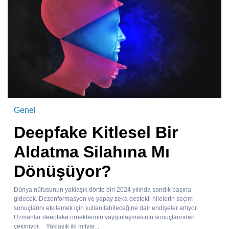
Genel
Deepfake Kitlesel Bir
Aldatma Silahına Mı
Dönüşüyor?
Dünya nüfusunun yaklaşık dörtte biri 2024 yılında sandık başına
gidecek. Dezenformasyon ve yapay zeka destekli hilelerin seçim
sonuçlarını etkilemek için kullanılabileceğine dair endişeler artıyor.
Uzmanlar deepfake örneklerinin yaygınlaşmasının sonuçlarından
çekiniyor. Yaklaşık iki milyar...