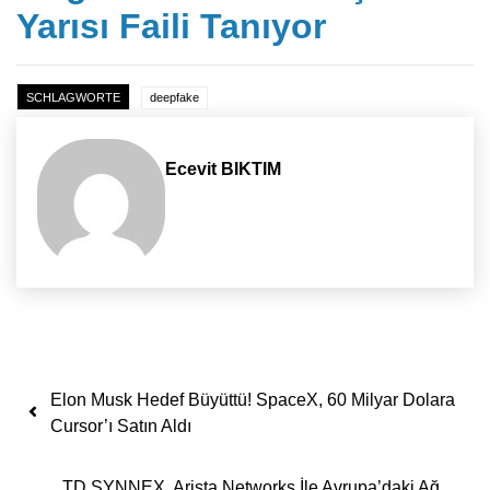
Yarısı Faili Tanıyor
SCHLAGWORTE
deepfake
Ecevit BIKTIM
Yazı dolaşımı
Elon Musk Hedef Büyüttü! SpaceX, 60 Milyar Dolara
Cursor’ı Satın Aldı
TD SYNNEX, Arista Networks İle Avrupa’daki Ağ