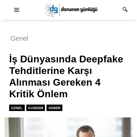
Ana dolaşım
Genel
İş Dünyasında Deepfake
Tehditlerine Karşı
Alınması Gereken 4
Kritik Önlem
GENEL
GUNDEM
HABER