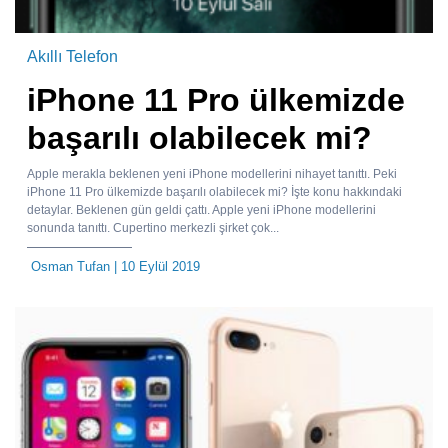
Akıllı Telefon
iPhone 11 Pro ülkemizde
başarılı olabilecek mi?
Apple merakla beklenen yeni iPhone modellerini nihayet tanıttı. Peki
iPhone 11 Pro ülkemizde başarılı olabilecek mi? İşte konu hakkındaki
detaylar. Beklenen gün geldi çattı. Apple yeni iPhone modellerini
sonunda tanıttı. Cupertino merkezli şirket çok...
Osman Tufan
| 10 Eylül 2019