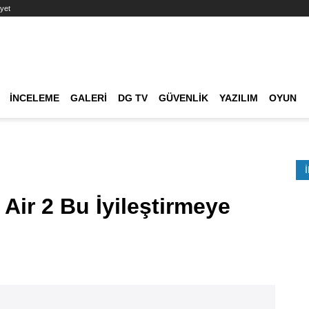
yet
Ana dolaşım
İNCELEME
GALERI
DG TV
GÜVENLIK
YAZILIM
OYUN
Etkinlik Ara
Air 2 Bu İyileştirmeye