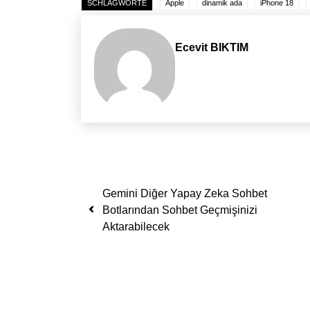
SCHLAGWORTE
Apple
dinamik ada
iPhone 18
Ecevit BIKTIM
Yazı dolaşımı
Gemini Diğer Yapay Zeka Sohbet
Botlarından Sohbet Geçmişinizi
Aktarabilecek