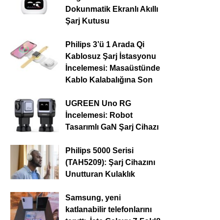
Dokunmatik Ekranlı Akıllı
Şarj Kutusu
Philips 3’ü 1 Arada Qi
Kablosuz Şarj İstasyonu
İncelemesi: Masaüstünde
Kablo Kalabalığına Son
UGREEN Uno RG
İncelemesi: Robot
Tasarımlı GaN Şarj Cihazı
Philips 5000 Serisi
(TAH5209): Şarj Cihazını
Unutturan Kulaklık
Samsung, yeni
katlanabilir telefonlarını