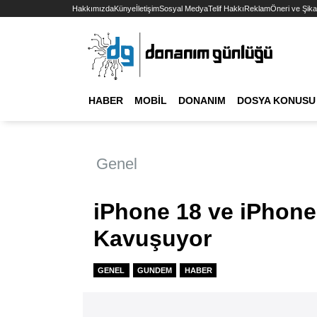
Hakkımızda
Künye
İletişim
Sosyal Medya
Telif Hakkı
Reklam
Öneri ve Şika
HABER
MOBIL
DONANIM
DOSYA KONUSU
Genel
iPhone 18 ve iPhone 
Kavuşuyor
GENEL
GUNDEM
HABER