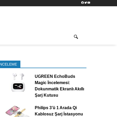
Facebook
Twitter
YouTube
İNCELEME
UGREEN EchoBuds
Magic İncelemesi:
Dokunmatik Ekranlı Akıllı
Şarj Kutusu
Philips 3’ü 1 Arada Qi
Kablosuz Şarj İstasyonu