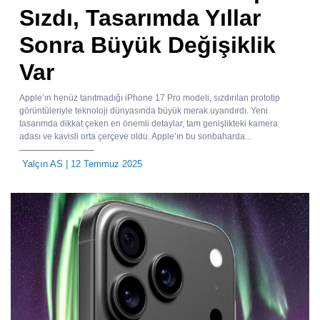
Sızdı, Tasarımda Yıllar
Sonra Büyük Değişiklik
Var
Apple’ın henüz tanıtmadığı iPhone 17 Pro modeli, sızdırılan prototip
görüntüleriyle teknoloji dünyasında büyük merak uyandırdı. Yeni
tasarımda dikkat çeken en önemli detaylar, tam genişlikteki kamera
adası ve kavisli orta çerçeve oldu. Apple’ın bu sonbaharda...
Yalçın AS
| 12 Temmuz 2025