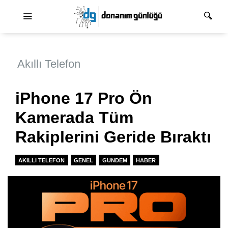
Ana dolaşım
Akıllı Telefon
iPhone 17 Pro Ön
Kamerada Tüm
Rakiplerini Geride Bıraktı
AKILLI TELEFON
GENEL
GUNDEM
HABER