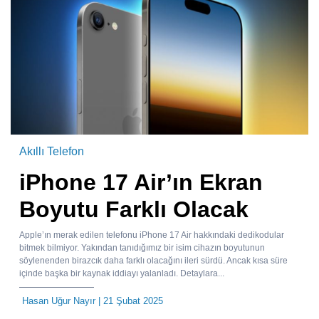
Akıllı Telefon
iPhone 17 Air’ın Ekran
Boyutu Farklı Olacak
Apple’ın merak edilen telefonu iPhone 17 Air hakkındaki dedikodular
bitmek bilmiyor. Yakından tanıdığımız bir isim cihazın boyutunun
söylenenden birazcık daha farklı olacağını ileri sürdü. Ancak kısa süre
içinde başka bir kaynak iddiayı yalanladı. Detaylara...
Hasan Uğur Nayır
| 21 Şubat 2025