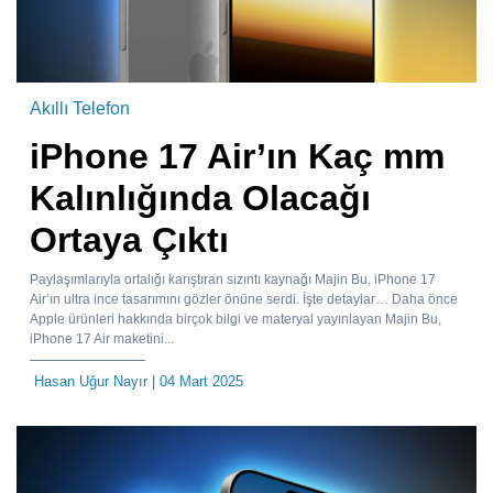
Akıllı Telefon
iPhone 17 Air’ın Kaç mm
Kalınlığında Olacağı
Ortaya Çıktı
Paylaşımlarıyla ortalığı karıştıran sızıntı kaynağı Majin Bu, iPhone 17
Air’ın ultra ince tasarımını gözler önüne serdi. İşte detaylar… Daha önce
Apple ürünleri hakkında birçok bilgi ve materyal yayınlayan Majin Bu,
iPhone 17 Air maketini...
Hasan Uğur Nayır
| 04 Mart 2025