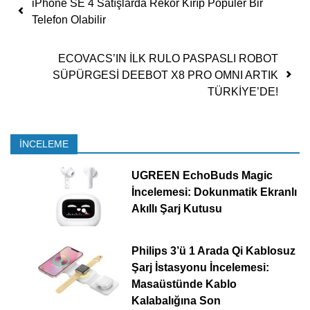
iPhone SE 4 Satışlarda Rekor Kırıp Popüler Bir
Telefon Olabilir
ECOVACS’IN İLK RULO PASPASLI ROBOT
SÜPÜRGESİ DEEBOT X8 PRO OMNI ARTIK
TÜRKİYE’DE!
İNCELEME
UGREEN EchoBuds Magic
İncelemesi: Dokunmatik Ekranlı
Akıllı Şarj Kutusu
Philips 3’ü 1 Arada Qi Kablosuz
Şarj İstasyonu İncelemesi:
Masaüstünde Kablo
Kalabalığına Son