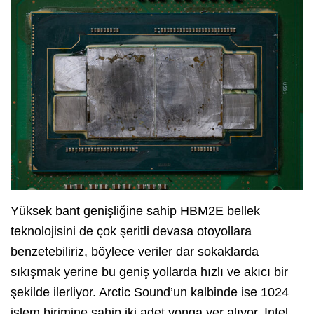
Yüksek bant genişliğine sahip HBM2E bellek
teknolojisini de çok şeritli devasa otoyollara
benzetebiliriz, böylece veriler dar sokaklarda
sıkışmak yerine bu geniş yollarda hızlı ve akıcı bir
şekilde ilerliyor. Arctic Sound’un kalbinde ise 1024
işlem birimine sahip iki adet yonga yer alıyor. Intel