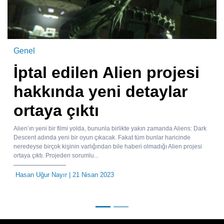
Genel
İptal edilen Alien projesi
hakkında yeni detaylar
ortaya çıktı
Alien’ın yeni bir filmi yolda, bununla birlikte yakın zamanda Aliens: Dark
Descent adında yeni bir oyun çıkacak. Fakat tüm bunlar haricinde
neredeyse birçok kişinin varlığından bile haberi olmadığı Alien projesi
ortaya çıktı. Projeden sorumlu...
Hasan Uğur Nayır
| 21 Nisan 2023