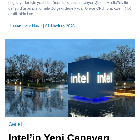
bilgisayarlar için yeni bir dönemin kapısını aralıyor. Şirket, MediaTek ile
geliştirdiği bu platformda 20 çekirdeğe kadar Grace CPU, Blackwell RTX
grafik birimi ve...
Hasan Uğur Nayır
| 01 Haziran 2026
Genel
Intel’in Yeni Canavarı