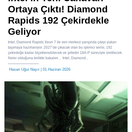
Ortaya Çıktı! Diamond
Rapids 192 Çekirdekle
Geliyor
Intel, Diamond Rapids Xeon 7 ile veri merkezi yarışında çıtayı yukarı
taşımaya hazırlanıyor. 2027’de çıkacak olan bu işlemci serisi, 192
çekirdeğe kadar ölçeklenebilecek ve şirketin 18A-P süreciyle üretilecek.
Neler olduğuna birlikte bakalım… Intel, Diamond...
Hasan Uğur Nayır
| 01 Haziran 2026