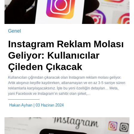
Genel
Instagram Reklam Molası
Geliyor: Kullanıcılar
Çileden Çıkacak
Kullanıcıları çığrından çıkaracak olan Instagram reklam molası geliyor.
Artık akışınızı keyifle kaydırırken, atlanamayan ve en az 3-5 saniye süren
reklamlarla karşılaşacaksınız. İşte bu yeni özelliğin detayları… Meta,
yani Facebook ve Instagram’ın sahibi olan şirket,...
Hakan Ayhan
| 03 Haziran 2024