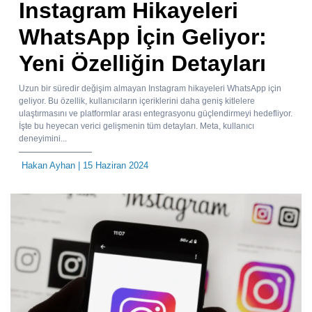
Instagram Hikayeleri
WhatsApp İçin Geliyor:
Yeni Özelliğin Detayları
Uzun bir süredir değişim almayan Instagram hikayeleri WhatsApp için
geliyor. Bu özellik, kullanıcıların içeriklerini daha geniş kitlelere
ulaştırmasını ve platformlar arası entegrasyonu güçlendirmeyi hedefliyor.
İşte bu heyecan verici gelişmenin tüm detayları. Meta, kullanıcı
deneyimini...
Hakan Ayhan
| 15 Haziran 2024