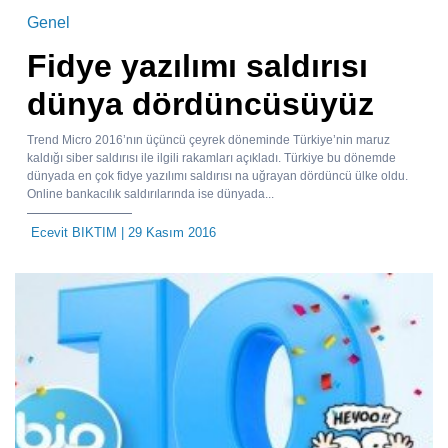
Genel
Fidye yazılımı saldırısı
dünya dördüncüsüyüz
Trend Micro 2016’nın üçüncü çeyrek döneminde Türkiye’nin maruz
kaldığı siber saldırısı ile ilgili rakamları açıkladı. Türkiye bu dönemde
dünyada en çok fidye yazılımı saldırısı na uğrayan dördüncü ülke oldu.
Online bankacılık saldırılarında ise dünyada...
Ecevit BIKTIM
| 29 Kasım 2016