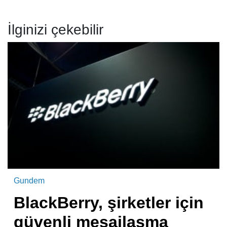
İlginizi çekebilir
Gundem
BlackBerry, şirketler için
güvenli mesajlaşma