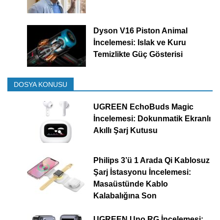
Dyson V16 Piston Animal
İncelemesi: Islak ve Kuru
Temizlikte Güç Gösterisi
DOSYA KONUSU
UGREEN EchoBuds Magic
İncelemesi: Dokunmatik Ekranlı
Akıllı Şarj Kutusu
Philips 3’ü 1 Arada Qi Kablosuz
Şarj İstasyonu İncelemesi:
Masaüstünde Kablo
Kalabalığına Son
UGREEN Uno RG İncelemesi: