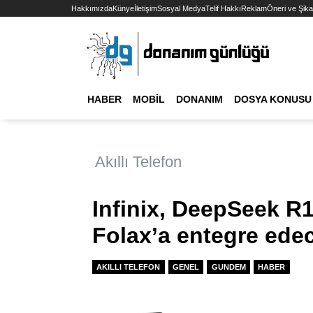
Hakkımızda
Künye
İletişim
Sosyal Medya
Telif Hakkı
Reklam
Öneri ve Şika
HABER
MOBIL
DONANIM
DOSYA KONUSU
Akıllı Telefon
Infinix, DeepSeek R1
Folax’a entegre ede
AKILLI TELEFON
GENEL
GUNDEM
HABER