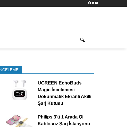
Facebook
Twitter
YouTube
İNCELEME
UGREEN EchoBuds
Magic İncelemesi:
Dokunmatik Ekranlı Akıllı
Şarj Kutusu
Philips 3’ü 1 Arada Qi
Kablosuz Şarj İstasyonu