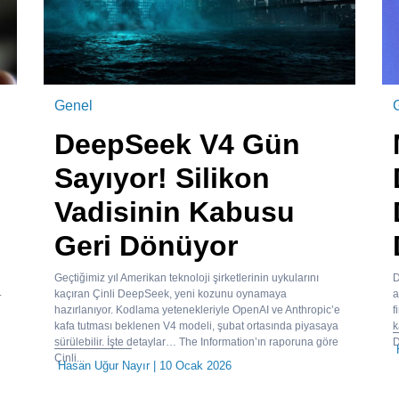
Genel
DeepSeek V4 Gün
Sayıyor! Silikon
Vadisinin Kabusu
Geri Dönüyor
Geçtiğimiz yıl Amerikan teknoloji şirketlerinin uykularını
D
.
kaçıran Çinli DeepSeek, yeni kozunu oynamaya
a
hazırlanıyor. Kodlama yetenekleriyle OpenAI ve Anthropic’e
f
kafa tutması beklenen V4 modeli, şubat ortasında piyasaya
k
sürülebilir. İşte detaylar… The Information’ın raporuna göre
D
Çinli...
Hasan Uğur Nayır
| 10 Ocak 2026