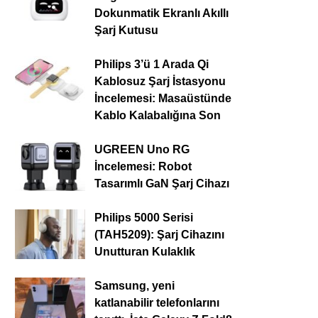
Dokunmatik Ekranlı Akıllı
Şarj Kutusu
Philips 3’ü 1 Arada Qi
Kablosuz Şarj İstasyonu
İncelemesi: Masaüstünde
Kablo Kalabalığına Son
UGREEN Uno RG
İncelemesi: Robot
Tasarımlı GaN Şarj Cihazı
Philips 5000 Serisi
(TAH5209): Şarj Cihazını
Unutturan Kulaklık
Samsung, yeni
katlanabilir telefonlarını