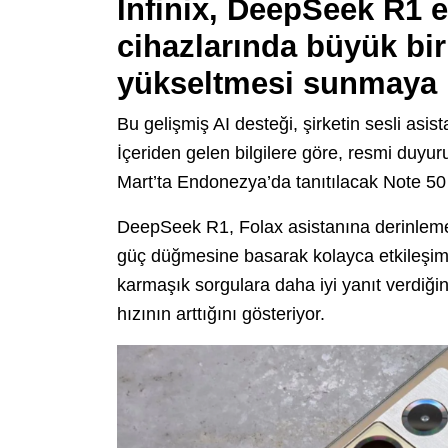
Infinix, DeepSeek R1 
cihazlarında büyük bir
yükseltmesi sunmaya h
Bu gelişmiş AI desteği, şirketin sesli asist
İçeriden gelen bilgilere göre, resmi duyuru
Mart’ta Endonezya’da tanıtılacak Note 50 
DeepSeek R1, Folax asistanına derinlemesi
güç düğmesine basarak kolayca etkileşime 
karmaşık sorgulara daha iyi yanıt verdiği
hızının arttığını gösteriyor.