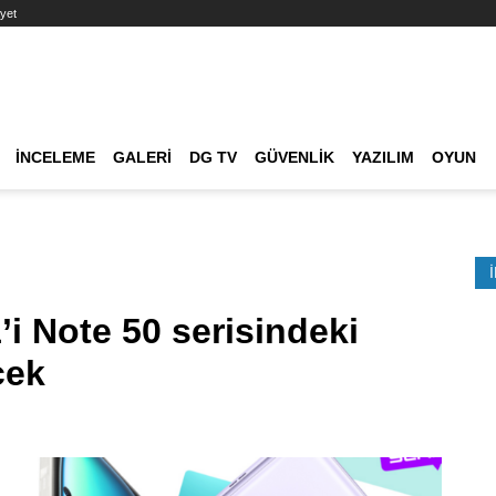
yet
Ana dolaşım
İNCELEME
GALERI
DG TV
GÜVENLIK
YAZILIM
OYUN
Etkinlik Ara
’i Note 50 serisindeki
cek