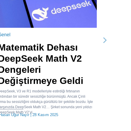
Genel
Sonraki
Matematik Dehası
DeepSeek Math V2
Dengeleri
Değiştirmeye Geldi
eepSeek, V3 ve R1 modelleriyle estirdiği fırtınanın
rdından bir süredir sessizliğe bürünmüştü. Ancak Çinli
irma bu sessizliğini oldukça gürültülü bir şekilde bozdu. İşte
arşınızda DeepSeek Math V2… Şirket sonunda yeni yıldızı
eepSeek Math V2’yi...
Hasan Uğur Nayır
| 28 Kasım 2025