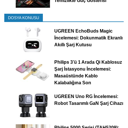
Temizlikte Güç Gösterisi
DOSYA KONUSU
UGREEN EchoBuds Magic
İncelemesi: Dokunmatik Ekranlı
Akıllı Şarj Kutusu
Philips 3’ü 1 Arada Qi Kablosuz
Şarj İstasyonu İncelemesi:
Masaüstünde Kablo
Kalabalığına Son
UGREEN Uno RG İncelemesi:
Robot Tasarımlı GaN Şarj Cihazı
Philips 5000 Serisi (TAH5209):