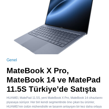
Genel
MateBook X Pro,
MateBook 14 ve MatePad
11.5S Türkiye’de Satışta
HUAWEI, MatePad 11.5S, yeni MateBook X Pro, MateBook 14 cihazlarını
piyasaya sürüyor. Her biri kendi segmentinde öne çıkan bu ürünler,
HUAWEI’nin üstün mühendislik ve tasarım anlayışını bir kez daha ortaya