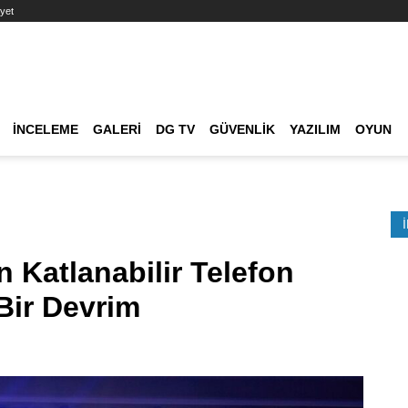
yet
Ana dolaşım
İNCELEME
GALERI
DG TV
GÜVENLIK
YAZILIM
OYUN
Etkinlik Ara
 Katlanabilir Telefon
Bir Devrim