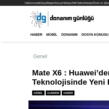
Hakkımızda
Künye
İletişim
Sosyal Medya
Telif Hakkı
Reklam
Öneri ve Şika
HABER
MOBIL
DONANIM
DOSYA KONUSU
Genel
Mate X6 : Huawei’den
Teknolojisinde Yeni 
GENEL
GUNDEM
HABER