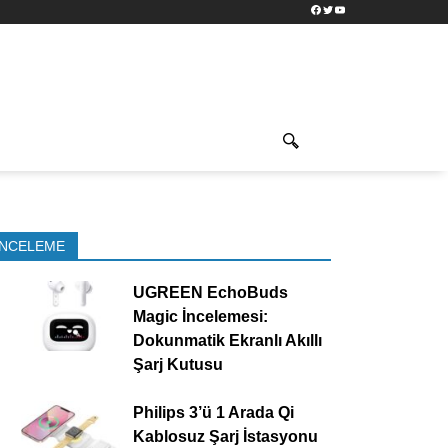
Facebook
Twitter
YouTube
İNCELEME
UGREEN EchoBuds
Magic İncelemesi:
Dokunmatik Ekranlı Akıllı
Şarj Kutusu
Philips 3’ü 1 Arada Qi
Kablosuz Şarj İstasyonu