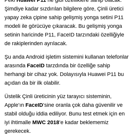
Peki
Huawei P11
ne gibi özelliklere sahip olacak.
Şimdiye kadar sızdırılan bilgilere göre, Çinli üretici
yapay zeka çipine sahip gelişmiş yonga setini P11
modeli ile görücüye çıkaracak. Bu gelişmiş yonga
setinin haricinde P11, FaceID tarzındaki özelliğiyle
de rakiplerinden ayrılacak.
Şu anda Android işletim sistemini kullanan telefonlar
arasında
FaceID
tarzdında bir özelliğe sahip
herhangi bir cihaz yok. Dolayısıyla Huawei P11 bu
açıdan da bir ilk olabilir.
Üstelik Çinli üreticinin yüz tarayıcı sisteminin,
Apple’ın
FaceID
’sine oranla çok daha güvenilir ve
stabil olduğu iddia ediliyor. Bunu test etmek için en
iyi ihtimalle
MWC 2018
’e kadar beklememiz
gerekecek.