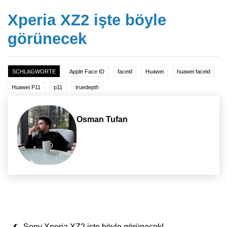
Xperia XZ2 işte böyle
görünecek
SCHLAGWORTE
Apple Face ID
faceid
Huawei
huawei faceid
Huawei P11
p11
truedepth
Osman Tufan
Yazı dolaşımı
Sony Xperia XZ2 işte böyle görünecek!